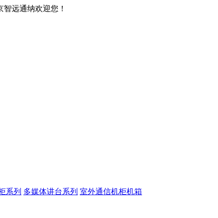
京智远通纳欢迎您！
柜系列
多媒体讲台系列
室外通信机柜机箱