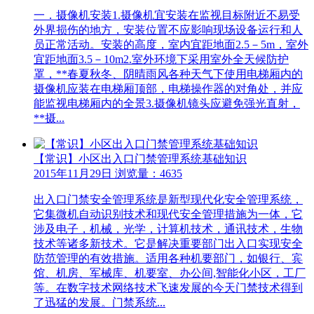
一．摄像机安装1.摄像机宜安装在监视目标附近不易受
外界损伤的地方，安装位置不应影响现场设备运行和人
员正常活动。安装的高度，室内宜距地面2.5－5m，室外
宜距地面3.5－10m2.室外环境下采用室外全天候防护
罩，**春夏秋冬、阴晴雨风各种天气下使用电梯厢内的
摄像机应装在电梯厢顶部，电梯操作器的对角处，并应
能监视电梯厢内的全景3.摄像机镜头应避免强光直射，
**摄...
【常识】小区出入口门禁管理系统基础知识
2015年11月29日 浏览量：4635
出入口门禁安全管理系统是新型现代化安全管理系统，
它集微机自动识别技术和现代安全管理措施为一体，它
涉及电子，机械，光学，计算机技术，通讯技术，生物
技术等诸多新技术。它是解决重要部门出入口实现安全
防范管理的有效措施。适用各种机要部门，如银行、宾
馆、机房、军械库、机要室、办公间,智能化小区，工厂
等。在数字技术网络技术飞速发展的今天门禁技术得到
了迅猛的发展。门禁系统...