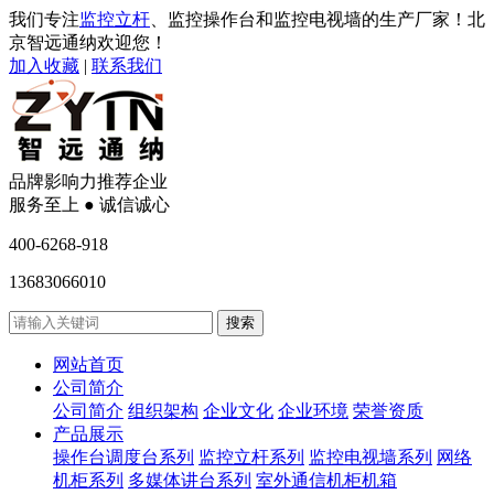
我们专注
监控立杆
、监控操作台和监控电视墙的生产厂家！北
京智远通纳欢迎您！
加入收藏
|
联系我们
品牌影响力推荐企业
服务至上 ● 诚信诚心
400-6268-918
13683066010
网站首页
公司简介
公司简介
组织架构
企业文化
企业环境
荣誉资质
产品展示
操作台调度台系列
监控立杆系列
监控电视墙系列
网络
机柜系列
多媒体讲台系列
室外通信机柜机箱