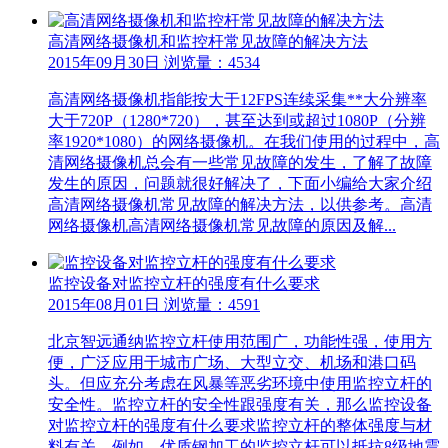
高清网络摄像机和监控杆常见故障的解决方法
2015年09月30日 浏览量：4534
高清网络摄像机指能按大于12FPS连续采集**大分辨率
大于720P（1280*720），甚至达到或超过1080P（分辨
率1920*1080）的网络摄像机。在我们使用的过程中，高
清网络摄像机总会有一些常见故障的发生，了解了故障
发生的原因，问题就很好解决了，下面小编给大家介绍
高清网络摄像机常见故障的解决方法，以供参考。高清
网络摄像机高清网络摄像机常见故障的原因及解...
监控设备对监控立杆的强度有什么要求
2015年08月01日 浏览量：4591
北京智远通纳监控立杆使用范围广，功能性强，使用方
便，广泛应用于城市广场、大型立交、机场和港口码
头。但应充分考虑在风暴等恶劣环境中使用监控立杆的
安全性。监控立杆的安全性跟强度有关，那么监控设备
对监控立杆的强度有什么要求监控立杆的整体强度与材
料有关，例如，优质钢加工的监控立杆可以抵抗8级地震