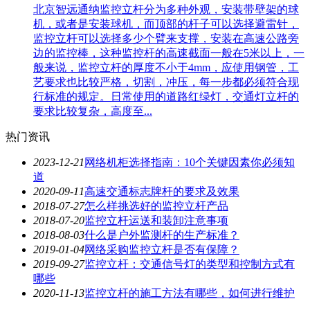
北京智远通纳监控立杆分为多种外观，安装带壁架的球
机，或者是安装球机，而顶部的杆子可以选择避雷针，
监控立杆可以选择多少个臂来支撑，安装在高速公路旁
边的监控棒，这种监控杆的高速截面一般在5米以上，一
般来说，监控立杆的厚度不小于4mm，应使用钢管，工
艺要求也比较严格，切割，冲压，每一步都必须符合现
行标准的规定。日常使用的道路红绿灯，交通灯立杆的
要求比较复杂，高度至...
热门资讯
2023-12-21
网络机柜选择指南：10个关键因素你必须知
道
2020-09-11
高速交通标志牌杆的要求及效果
2018-07-27
怎么样挑选好的监控立杆产品
2018-07-20
监控立杆运送和装卸注意事项
2018-08-03
什么是户外监测杆的生产标准？
2019-01-04
网络采购监控立杆是否有保障？
2019-09-27
监控立杆：交通信号灯的类型和控制方式有
哪些
2020-11-13
监控立杆的施工方法有哪些，如何进行维护