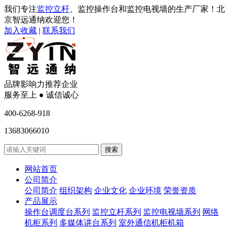
我们专注
监控立杆
、监控操作台和监控电视墙的生产厂家！北
京智远通纳欢迎您！
加入收藏
|
联系我们
品牌影响力推荐企业
服务至上 ● 诚信诚心
400-6268-918
13683066010
网站首页
公司简介
公司简介
组织架构
企业文化
企业环境
荣誉资质
产品展示
操作台调度台系列
监控立杆系列
监控电视墙系列
网络
机柜系列
多媒体讲台系列
室外通信机柜机箱