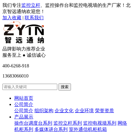
我们专注
监控立杆
、监控操作台和监控电视墙的生产厂家！北
京智远通纳欢迎您！
加入收藏
|
联系我们
品牌影响力推荐企业
服务至上 ● 诚信诚心
400-6268-918
13683066010
网站首页
公司简介
公司简介
组织架构
企业文化
企业环境
荣誉资质
产品展示
操作台调度台系列
监控立杆系列
监控电视墙系列
网络
机柜系列
多媒体讲台系列
室外通信机柜机箱