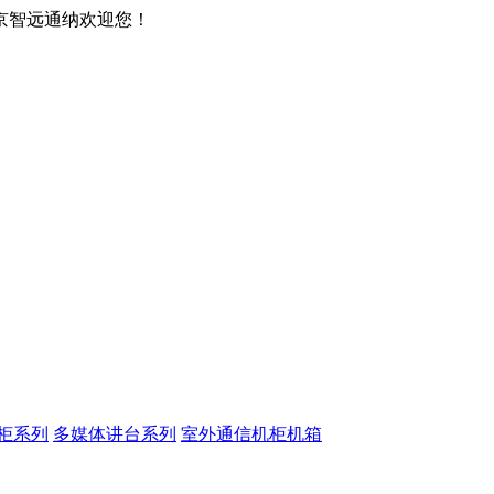
京智远通纳欢迎您！
柜系列
多媒体讲台系列
室外通信机柜机箱