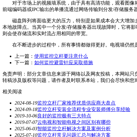
对于市场上的视频墙系统，由于具有高清功能，观看图像将
前端编码器或IPC输出的单播流通过网络传输到分发/存储服
磁盘阵列将面临更大的压力，特别是如果成本会大大增加;如
本地故障点。当其中一个分发/存储服务器出现故障时，它将
则会使存储流和实时流占用相同的带宽。
在不断进步的过程中，所有事情都做得更好。电视墙仍然是
上一篇：
使用监控立杆要注意什么
下一篇：
如何监控避雷针应采取措施
免责声明：部分文章信息来源于网络以及网友投稿，本网站只
转稿涉及版权等问题，请作者及时联系本站，我们会尽快和您
相关阅读
2024-08-19
监控立杆厂家推荐优质供应商大盘点
2024-09-18
监控立杆安装全流程专业安装师傅分享经验
2019-10-06
良好的监控极有三大特点
2019-07-07
云电视和智能电视之间区别有哪些
2025-06-03
智能监控立杆解决方案及案例分析
2025-07-10
监控立杆常见问题汇总与解决方案