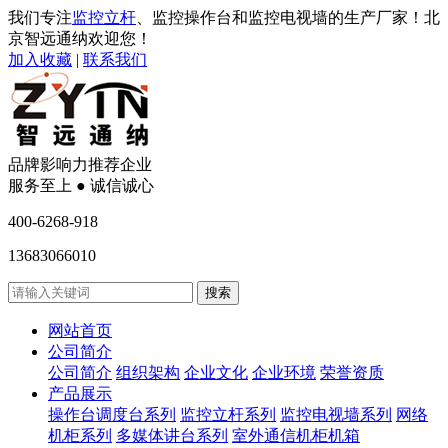
我们专注
监控立杆
、监控操作台和监控电视墙的生产厂家！北
京智远通纳欢迎您！
加入收藏
|
联系我们
品牌影响力推荐企业
服务至上 ● 诚信诚心
400-6268-918
13683066010
网站首页
公司简介
公司简介
组织架构
企业文化
企业环境
荣誉资质
产品展示
操作台调度台系列
监控立杆系列
监控电视墙系列
网络
机柜系列
多媒体讲台系列
室外通信机柜机箱