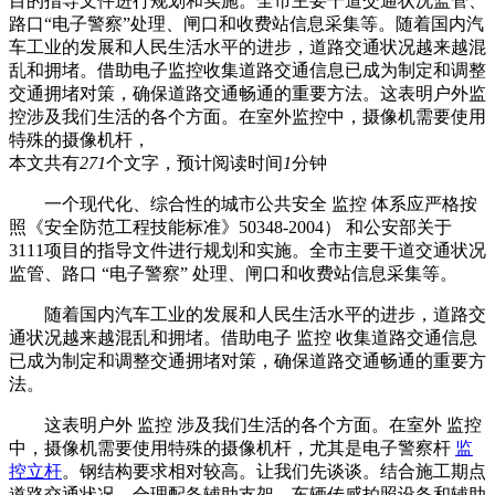
目的指导文件进行规划和实施。全市主要干道交通状况监管、
路口“电子警察”处理、闸口和收费站信息采集等。随着国内汽
车工业的发展和人民生活水平的进步，道路交通状况越来越混
乱和拥堵。借助电子监控收集道路交通信息已成为制定和调整
交通拥堵对策，确保道路交通畅通的重要方法。这表明户外监
控涉及我们生活的各个方面。在室外监控中，摄像机需要使用
特殊的摄像机杆，
本文共有
271
个文字，预计阅读时间
1
分钟
一个现代化、综合性的城市公共安全 监控 体系应严格按
照《安全防范工程技能标准》50348-2004） 和公安部关于
3111项目的指导文件进行规划和实施。全市主要干道交通状况
监管、路口 “电子警察” 处理、闸口和收费站信息采集等。
随着国内汽车工业的发展和人民生活水平的进步，道路交
通状况越来越混乱和拥堵。借助电子 监控 收集道路交通信息
已成为制定和调整交通拥堵对策，确保道路交通畅通的重要方
法。
这表明户外 监控 涉及我们生活的各个方面。在室外 监控
中，摄像机需要使用特殊的摄像机杆，尤其是电子警察杆
监
控立杆
。钢结构要求相对较高。让我们先谈谈。结合施工期点
道路交通状况，合理配备辅助支架、车辆传感拍照设备和辅助