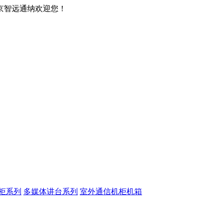
京智远通纳欢迎您！
柜系列
多媒体讲台系列
室外通信机柜机箱