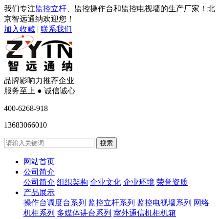
我们专注
监控立杆
、监控操作台和监控电视墙的生产厂家！北
京智远通纳欢迎您！
加入收藏
|
联系我们
品牌影响力推荐企业
服务至上 ● 诚信诚心
400-6268-918
13683066010
网站首页
公司简介
公司简介
组织架构
企业文化
企业环境
荣誉资质
产品展示
操作台调度台系列
监控立杆系列
监控电视墙系列
网络
机柜系列
多媒体讲台系列
室外通信机柜机箱