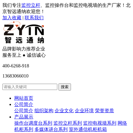
我们专注
监控立杆
、监控操作台和监控电视墙的生产厂家！北
京智远通纳欢迎您！
加入收藏
|
联系我们
品牌影响力推荐企业
服务至上 ● 诚信诚心
400-6268-918
13683066010
网站首页
公司简介
公司简介
组织架构
企业文化
企业环境
荣誉资质
产品展示
操作台调度台系列
监控立杆系列
监控电视墙系列
网络
机柜系列
多媒体讲台系列
室外通信机柜机箱