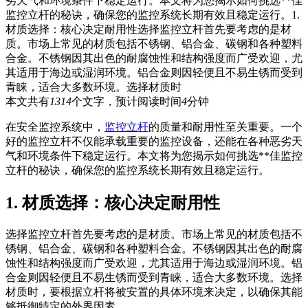
劣天气和环境条件下稳定运行。本文将为您揭示如何挑选**佳
监控立杆的秘诀，确保您的监控系统长期有效且稳定运行。1.
材质选择：核心决定耐用性选择监控立杆首先要考虑的是材
质。市场上常见的材质包括不锈钢、铝合金、碳钢和各种塑料
合金。不锈钢因其出色的耐腐蚀性和结构强度而广受欢迎，尤
其适用于海边或湿润环境。铝合金则因轻便且不易生锈而受到
青睐，适合大多数环境。选择材质时
本文共有
1314
个文字，预计阅读时间
4
分钟
在安全监控系统中，
监控立杆
的质量和耐用性至关重要。一个
好的监控立杆不仅能承载重要的监控设备，还能在各种恶劣天
气和环境条件下稳定运行。本文将为您揭示如何挑选**佳监控
立杆的秘诀，确保您的监控系统长期有效且稳定运行。
1. 材质选择：核心决定耐用性
选择监控立杆首先要考虑的是材质。市场上常见的材质包括不
锈钢、铝合金、碳钢和各种塑料合金。不锈钢因其出色的耐腐
蚀性和结构强度而广受欢迎，尤其适用于海边或湿润环境。铝
合金则因轻便且不易生锈而受到青睐，适合大多数环境。选择
材质时，要根据立杆将被安置的具体环境来决定，以确保其能
够抵御特定的外界因素。