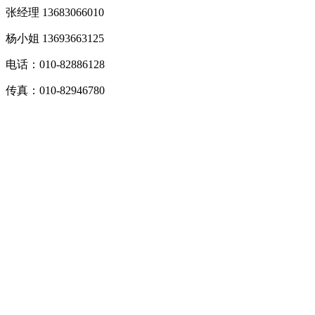
张经理 13683066010
杨小姐 13693663125
电话：010-82886128
传真：010-82946780
邮箱：1580688962@qq.com
地址：北京市海淀区西三旗桥新龙大厦
Copyright © 2015-2021 北京智远通纳科技有限公司 All rights
reserved.
京ICP备19008110号
技术支持：
外贸网站建设
400-6268-918