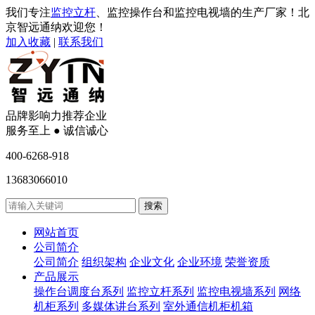
我们专注
监控立杆
、监控操作台和监控电视墙的生产厂家！北
京智远通纳欢迎您！
加入收藏
|
联系我们
品牌影响力推荐企业
服务至上 ● 诚信诚心
400-6268-918
13683066010
网站首页
公司简介
公司简介
组织架构
企业文化
企业环境
荣誉资质
产品展示
操作台调度台系列
监控立杆系列
监控电视墙系列
网络
机柜系列
多媒体讲台系列
室外通信机柜机箱