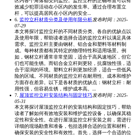
区内各个角落都受到监控。监控立杆的正确布置可以有
效减少犯罪活动在小区内的发生率。通过合理布置立
杆，可以提高居民在小区内的安全...
6.
监控立杆材质分类及使用年限分析
发布时间：2025-
07-29
本文将探讨监控立杆的不同材质分类、各自的优缺点以
及使用年限，帮助读者选择合适的监控立杆以满足具体
需求。监控立杆主要由钢材、铝合金和塑料等材料制
成。每种材质都有其特定的物理特性和适用场景。例
如，钢材立杆通常非常坚固，适合于高风速地区，但它
们也可能生锈。而铝合金立杆则更轻，抗腐蚀性强，适
合于湿润的环境。塑料立杆则更加经济，适合一些低风
险的区域。不同材质的监控立杆在耐用性、成本和维护
方面存在差异。以下是各材质的优缺点：钢材立杆：耐
用性强，但容易生锈，维护成本高。...
7.
屋顶监控立杆安装结构与固定技巧
发布时间：2025-
05-31
本文将探讨屋顶监控立杆的安装结构和固定技巧，帮助
读者了解如何有效地安装和维护监控设备，以确保其稳
定性和安全性。在进行屋顶监控立杆安装之前，需进行
详细的现场勘查和准备，包括选择合适的位置和材料，
确保安装的安全性和有效性。首先，选择一个合适的位