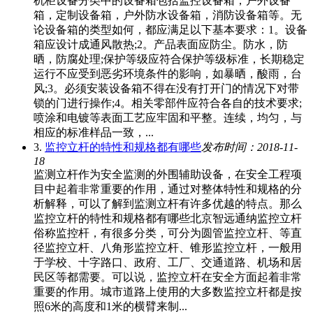
机柜设备分类中的设备箱包括监控设备箱，户外设备
箱，定制设备箱，户外防水设备箱，消防设备箱等。无
论设备箱的类型如何，都应满足以下基本要求：1。设备
箱应设计成通风散热;2。产品表面应防尘。防水，防
晒，防腐处理;保护等级应符合保护等级标准，长期稳定
运行不应受到恶劣环境条件的影响，如暴晒，酸雨，台
风;3。必须安装设备箱不得在没有打开门的情况下对带
锁的门进行操作;4。相关零部件应符合各自的技术要求;
喷涂和电镀等表面工艺应牢固和平整。连续，均匀，与
相应的标准样品一致，...
3.
监控立杆的特性和规格都有哪些
发布时间：2018-11-
18
监测立杆作为安全监测的外围辅助设备，在安全工程项
目中起着非常重要的作用，通过对整体特性和规格的分
析解释，可以了解到监测立杆有许多优越的特点。那么
监控立杆的特性和规格都有哪些北京智远通纳监控立杆
俗称监控杆，有很多分类，可分为圆管监控立杆、等直
径监控立杆、八角形监控立杆、锥形监控立杆，一般用
于学校、十字路口、政府、工厂、交通道路、机场和居
民区等都需要。可以说，监控立杆在安全方面起着非常
重要的作用。城市道路上使用的大多数监控立杆都是按
照6米的高度和1米的横臂来制...