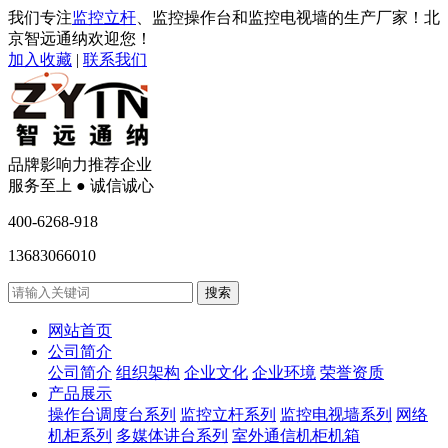
我们专注
监控立杆
、监控操作台和监控电视墙的生产厂家！北
京智远通纳欢迎您！
加入收藏
|
联系我们
品牌影响力推荐企业
服务至上 ● 诚信诚心
400-6268-918
13683066010
网站首页
公司简介
公司简介
组织架构
企业文化
企业环境
荣誉资质
产品展示
操作台调度台系列
监控立杆系列
监控电视墙系列
网络
机柜系列
多媒体讲台系列
室外通信机柜机箱