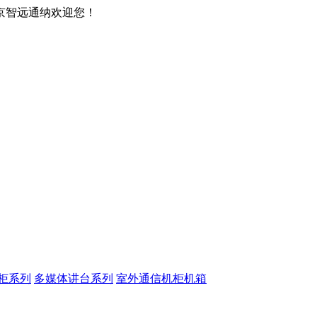
京智远通纳欢迎您！
柜系列
多媒体讲台系列
室外通信机柜机箱