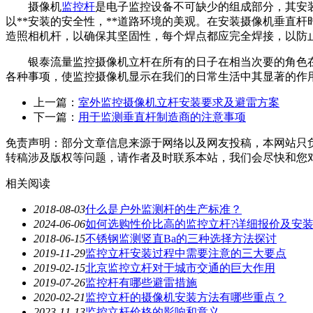
摄像机
监控杆
是电子监控设备不可缺少的组成部分，其安
以**安装的安全性，**道路环境的美观。在安装摄像机垂直
造照相机杆，以确保其坚固性，每个焊点都应完全焊接，以防
银泰流量监控摄像机立杆在所有的日子在相当次要的角色在
各种事项，使监控摄像机显示在我们的日常生活中其显著的作
上一篇：
室外监控摄像机立杆安装要求及避雷方案
下一篇：
用于监测垂直杆制造商的注意事项
免责声明：部分文章信息来源于网络以及网友投稿，本网站只
转稿涉及版权等问题，请作者及时联系本站，我们会尽快和您
相关阅读
2018-08-03
什么是户外监测杆的生产标准？
2024-06-06
如何选购性价比高的监控立杆?详细报价及安
2018-06-15
不锈钢监测竖直Ba的三种选择方法探讨
2019-11-29
监控立杆安装过程中需要注意的三大要点
2019-02-15
北京监控立杆对于城市交通的巨大作用
2019-07-26
监控杆有哪些避雷措施
2020-02-21
监控立杆的摄像机安装方法有哪些重点？
2023-11-13
监控立杆价格的影响和意义