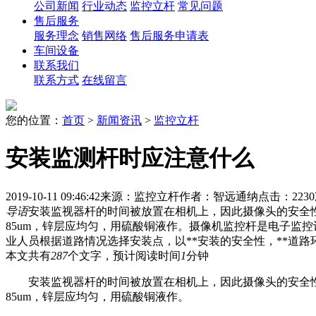
公司新闻
行业动态
监控立杆
常见问题
售后服务
服务理念
销售网络
售后服务申请表
车间设备
联系我们
联系方式
在线留言
您的位置：
首页
>
新闻资讯
>
监控立杆
安装监测杆时应注意什么
2019-10-11 09:46:42
来源：监控立杆
作者：智远通纳
点击：223
导语
安装监视器杆的时间被放置在相机上，因此摄像头的安全
85um，锌层应均匀，用硫酸铜液作。摄像机监控杆是电子监
业人员根据道路情况选择安装点，以**安装的安全性，**道
本文共有
287
个文字，预计阅读时间
1
分钟
安装监视器杆的时间被放置在相机上，因此摄像头的安全性
85um，锌层应均匀，用硫酸铜液作。