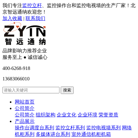
我们专注
监控立杆
、监控操作台和监控电视墙的生产厂家！北
京智远通纳欢迎您！
加入收藏
|
联系我们
品牌影响力推荐企业
服务至上 ● 诚信诚心
400-6268-918
13683066010
网站首页
公司简介
公司简介
组织架构
企业文化
企业环境
荣誉资质
产品展示
操作台调度台系列
监控立杆系列
监控电视墙系列
网络
机柜系列
多媒体讲台系列
室外通信机柜机箱