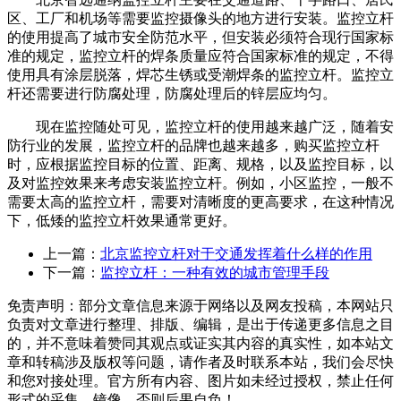
区、工厂和机场等需要监控摄像头的地方进行安装。监控立杆
的使用提高了城市安全防范水平，但安装必须符合现行国家标
准的规定，监控立杆的焊条质量应符合国家标准的规定，不得
使用具有涂层脱落，焊芯生锈或受潮焊条的监控立杆。监控立
杆还需要进行防腐处理，防腐处理后的锌层应均匀。
现在监控随处可见，监控立杆的使用越来越广泛，随着安
防行业的发展，监控立杆的品牌也越来越多，购买监控立杆
时，应根据监控目标的位置、距离、规格，以及监控目标，以
及对监控效果来考虑安装监控立杆。例如，小区监控，一般不
需要太高的监控立杆，需要对清晰度的更高要求，在这种情况
下，低矮的监控立杆效果通常更好。
上一篇：
北京监控立杆对于交通发挥着什么样的作用
下一篇：
监控立杆：一种有效的城市管理手段
免责声明：部分文章信息来源于网络以及网友投稿，本网站只
负责对文章进行整理、排版、编辑，是出于传递更多信息之目
的，并不意味着赞同其观点或证实其内容的真实性，如本站文
章和转稿涉及版权等问题，请作者及时联系本站，我们会尽快
和您对接处理。官方所有内容、图片如未经过授权，禁止任何
形式的采集、镜像，否则后果自负！