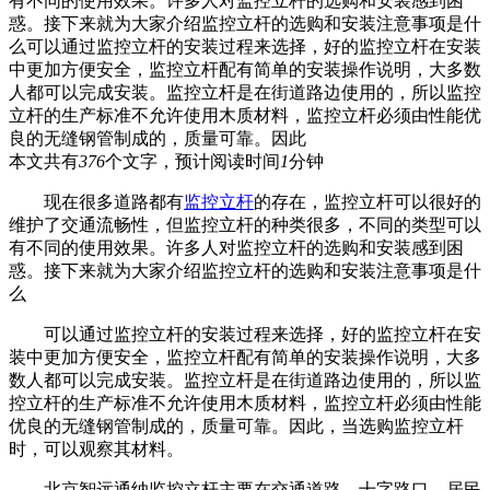
有不同的使用效果。许多人对监控立杆的选购和安装感到困
惑。接下来就为大家介绍监控立杆的选购和安装注意事项是什
么可以通过监控立杆的安装过程来选择，好的监控立杆在安装
中更加方便安全，监控立杆配有简单的安装操作说明，大多数
人都可以完成安装。监控立杆是在街道路边使用的，所以监控
立杆的生产标准不允许使用木质材料，监控立杆必须由性能优
良的无缝钢管制成的，质量可靠。因此
本文共有
376
个文字，预计阅读时间
1
分钟
现在很多道路都有
监控立杆
的存在，监控立杆可以很好的
维护了交通流畅性，但监控立杆的种类很多，不同的类型可以
有不同的使用效果。许多人对监控立杆的选购和安装感到困
惑。接下来就为大家介绍监控立杆的选购和安装注意事项是什
么
可以通过监控立杆的安装过程来选择，好的监控立杆在安
装中更加方便安全，监控立杆配有简单的安装操作说明，大多
数人都可以完成安装。监控立杆是在街道路边使用的，所以监
控立杆的生产标准不允许使用木质材料，监控立杆必须由性能
优良的无缝钢管制成的，质量可靠。因此，当选购监控立杆
时，可以观察其材料。
北京智远通纳监控立杆主要在交通道路、十字路口、居民