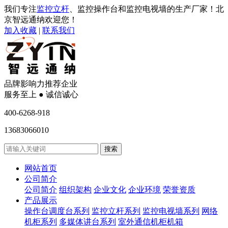
我们专注
监控立杆
、监控操作台和监控电视墙的生产厂家！北
京智远通纳欢迎您！
加入收藏
|
联系我们
品牌影响力推荐企业
服务至上 ● 诚信诚心
400-6268-918
13683066010
网站首页
公司简介
公司简介
组织架构
企业文化
企业环境
荣誉资质
产品展示
操作台调度台系列
监控立杆系列
监控电视墙系列
网络
机柜系列
多媒体讲台系列
室外通信机柜机箱