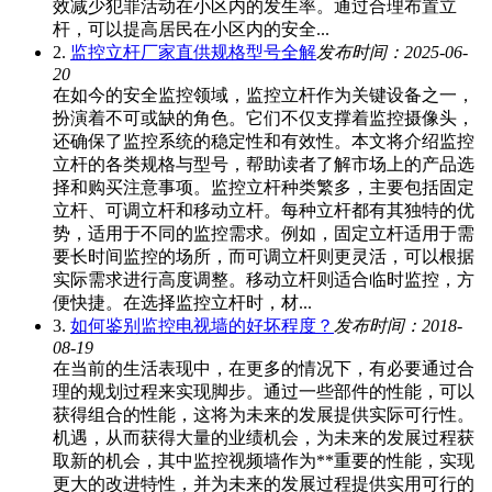
效减少犯罪活动在小区内的发生率。通过合理布置立
杆，可以提高居民在小区内的安全...
2.
监控立杆厂家直供规格型号全解
发布时间：2025-06-
20
在如今的安全监控领域，监控立杆作为关键设备之一，
扮演着不可或缺的角色。它们不仅支撑着监控摄像头，
还确保了监控系统的稳定性和有效性。本文将介绍监控
立杆的各类规格与型号，帮助读者了解市场上的产品选
择和购买注意事项。监控立杆种类繁多，主要包括固定
立杆、可调立杆和移动立杆。每种立杆都有其独特的优
势，适用于不同的监控需求。例如，固定立杆适用于需
要长时间监控的场所，而可调立杆则更灵活，可以根据
实际需求进行高度调整。移动立杆则适合临时监控，方
便快捷。在选择监控立杆时，材...
3.
如何鉴别监控电视墙的好坏程度？
发布时间：2018-
08-19
在当前的生活表现中，在更多的情况下，有必要通过合
理的规划过程来实现脚步。通过一些部件的性能，可以
获得组合的性能，这将为未来的发展提供实际可行性。
机遇，从而获得大量的业绩机会，为未来的发展过程获
取新的机会，其中监控视频墙作为**重要的性能，实现
更大的改进特性，并为未来的发展过程提供实用可行的