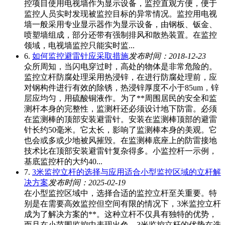
控项目使用电视墙作为显示设备，监控直观方便，便于
监控人员实时发现被监控目标的异常情况。监控用电视
墙一般采用专业显示器作为显示设备，由钢板、钣金、
喷塑墙组成，部分还带有强制排风和散热装置。在监控
领域，电视墙监控只能实时监...
6.
如何监控避雷针应采取措施
发布时间：2018-12-23
众所周知，当闪电穿过时，高处的物体是非常危险的。
监控立杆防腐处理采用热浸锌，在进行防腐处理前，应
对钢构件进行有效的除锈，热浸锌厚度不小于85um，锌
层应均匀，用硫酸铜液作。为了**周围居民的安全和监
测杆本身的完整性，监测杆还必须设计地下防雷。必须
在监测棒的顶部安装避雷针。安装在监测棒顶部的避雷
针长约50毫米。它太长，影响了监测棒本身的美观。它
也会或多或少地被风摧毁。在监测棒底座上的防雷接地
技术比在顶部安装避雷针复杂得多。小监控杆一示例，
基底监控杆的大约40...
7.
3米监控立杆的选择与应用适合小型监控区域的立杆解
决方案
发布时间：2025-02-19
在小型监控区域中，选择合适的监控立杆至关重要。特
别是在需要高效监控但空间有限的情况下，3米监控立杆
成为了解决方案的**。这种立杆不仅具有独特的优势，
而且在小范围监控中表现出色。3米监控立杆的优势在选