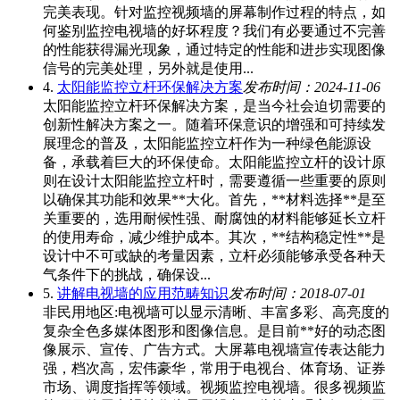
完美表现。针对监控视频墙的屏幕制作过程的特点，如
何鉴别监控电视墙的好坏程度？我们有必要通过不完善
的性能获得漏光现象，通过特定的性能和进步实现图像
信号的完美处理，另外就是使用...
4.
太阳能监控立杆环保解决方案
发布时间：2024-11-06
太阳能监控立杆环保解决方案，是当今社会迫切需要的
创新性解决方案之一。随着环保意识的增强和可持续发
展理念的普及，太阳能监控立杆作为一种绿色能源设
备，承载着巨大的环保使命。太阳能监控立杆的设计原
则在设计太阳能监控立杆时，需要遵循一些重要的原则
以确保其功能和效果**大化。首先，**材料选择**是至
关重要的，选用耐候性强、耐腐蚀的材料能够延长立杆
的使用寿命，减少维护成本。其次，**结构稳定性**是
设计中不可或缺的考量因素，立杆必须能够承受各种天
气条件下的挑战，确保设...
5.
讲解电视墙的应用范畴知识
发布时间：2018-07-01
非民用地区:电视墙可以显示清晰、丰富多彩、高亮度的
复杂全色多媒体图形和图像信息。是目前**好的动态图
像展示、宣传、广告方式。大屏幕电视墙宣传表达能力
强，档次高，宏伟豪华，常用于电视台、体育场、证券
市场、调度指挥等领域。视频监控电视墙。很多视频监