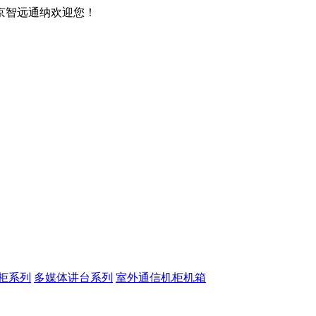
京智远通纳欢迎您！
柜系列
多媒体讲台系列
室外通信机柜机箱