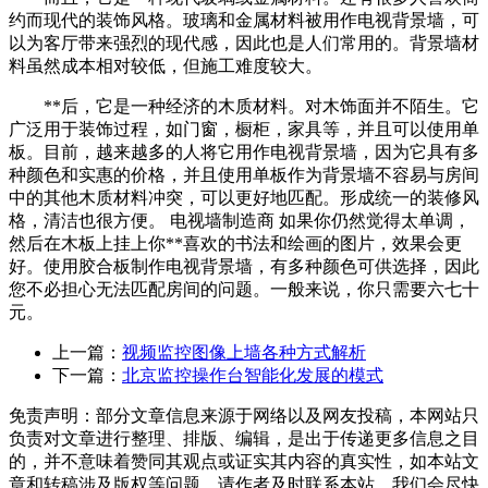
约而现代的装饰风格。玻璃和金属材料被用作电视背景墙，可
以为客厅带来强烈的现代感，因此也是人们常用的。背景墙材
料虽然成本相对较低，但施工难度较大。
**后，它是一种经济的木质材料。对木饰面并不陌生。它
广泛用于装饰过程，如门窗，橱柜，家具等，并且可以使用单
板。目前，越来越多的人将它用作电视背景墙，因为它具有多
种颜色和实惠的价格，并且使用单板作为背景墙不容易与房间
中的其他木质材料冲突，可以更好地匹配。形成统一的装修风
格，清洁也很方便。 电视墙制造商 如果你仍然觉得太单调，
然后在木板上挂上你**喜欢的书法和绘画的图片，效果会更
好。使用胶合板制作电视背景墙，有多种颜色可供选择，因此
您不必担心无法匹配房间的问题。一般来说，你只需要六七十
元。
上一篇：
视频监控图像上墙各种方式解析
下一篇：
北京监控操作台智能化发展的模式
免责声明：部分文章信息来源于网络以及网友投稿，本网站只
负责对文章进行整理、排版、编辑，是出于传递更多信息之目
的，并不意味着赞同其观点或证实其内容的真实性，如本站文
章和转稿涉及版权等问题，请作者及时联系本站，我们会尽快