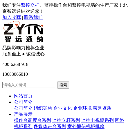
我们专注
监控立杆
、监控操作台和监控电视墙的生产厂家！北
京智远通纳欢迎您！
加入收藏
|
联系我们
品牌影响力推荐企业
服务至上 ● 诚信诚心
400-6268-918
13683066010
网站首页
公司简介
公司简介
组织架构
企业文化
企业环境
荣誉资质
产品展示
操作台调度台系列
监控立杆系列
监控电视墙系列
网络
机柜系列
多媒体讲台系列
室外通信机柜机箱