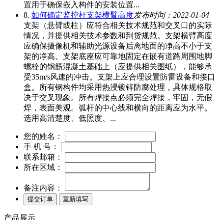
置用于确保嵌入构件的安装位置...
8.
如何确定监控杆支架横臂高度
发布时间：2022-01-04
支架（悬臂或柱）应符合相关技术规范和交叉口的实际
情况，并提供相关技术参数和到货规范。支架横臂高度
应确保摄像机和辅助光源设备后离地面的净高不小于支
架的净高。支架底座应可靠地固定在嵌有道路周围地脚
螺栓的钢筋混凝土基础上（应提供相关图纸），能够承
受35m/s风速的冲击。支架上应合理设置防雷设备和接口
盒。所有钢构件均采用热浸镀锌防腐处理，具体规格取
决于交叉现象。所有焊接点必须完全焊接，牢固，无假
焊，表面美观。弧杆的中心线和横向的距离应为水平。
选用高清楚度、低照度、...
您的姓名：
手 机 号：
联系邮箱：
所在区域：
备注内容：
产品展示