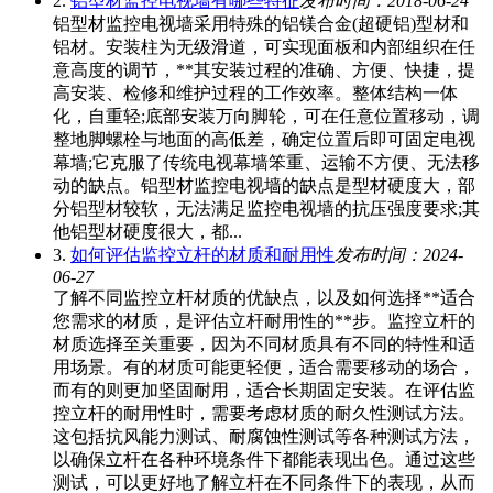
2.
铝型材监控电视墙有哪些特征
发布时间：2018-06-24
铝型材监控电视墙采用特殊的铝镁合金(超硬铝)型材和
铝材。安装柱为无级滑道，可实现面板和内部组织在任
意高度的调节，**其安装过程的准确、方便、快捷，提
高安装、检修和维护过程的工作效率。整体结构一体
化，自重轻;底部安装万向脚轮，可在任意位置移动，调
整地脚螺栓与地面的高低差，确定位置后即可固定电视
幕墙;它克服了传统电视幕墙笨重、运输不方便、无法移
动的缺点。铝型材监控电视墙的缺点是型材硬度大，部
分铝型材较软，无法满足监控电视墙的抗压强度要求;其
他铝型材硬度很大，都...
3.
如何评估监控立杆的材质和耐用性
发布时间：2024-
06-27
了解不同监控立杆材质的优缺点，以及如何选择**适合
您需求的材质，是评估立杆耐用性的**步。监控立杆的
材质选择至关重要，因为不同材质具有不同的特性和适
用场景。有的材质可能更轻便，适合需要移动的场合，
而有的则更加坚固耐用，适合长期固定安装。在评估监
控立杆的耐用性时，需要考虑材质的耐久性测试方法。
这包括抗风能力测试、耐腐蚀性测试等各种测试方法，
以确保立杆在各种环境条件下都能表现出色。通过这些
测试，可以更好地了解立杆在不同条件下的表现，从而