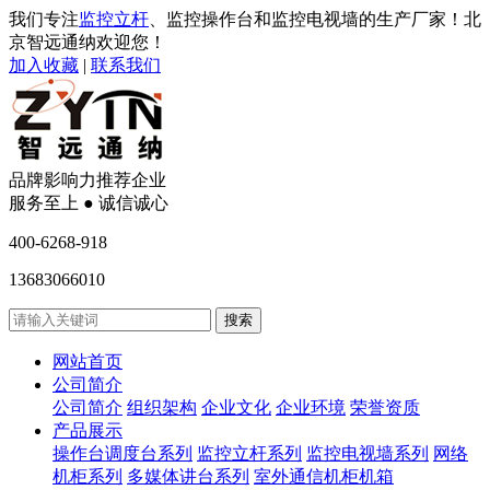
我们专注
监控立杆
、监控操作台和监控电视墙的生产厂家！北
京智远通纳欢迎您！
加入收藏
|
联系我们
品牌影响力推荐企业
服务至上 ● 诚信诚心
400-6268-918
13683066010
网站首页
公司简介
公司简介
组织架构
企业文化
企业环境
荣誉资质
产品展示
操作台调度台系列
监控立杆系列
监控电视墙系列
网络
机柜系列
多媒体讲台系列
室外通信机柜机箱