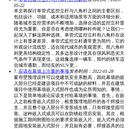
05-22
本文将探讨单管式监控立杆与八角杆之间的主要区别，
包括设计、功能、成本和适用场景等方面的详细分析。
随着城市监控需求的不断增加，选择合适的监控立杆显
得尤为重要。你是否在考虑使用哪种杆件呢？让我们一
起深入了解这两种选择。单管式监控立杆和八角杆在设
计上有显著差异。单管式监控立杆通常更为简约，它的
外观设计流线型，适合现代城市的美观需求。而八角杆
则更具结构稳定性，其多边形设计使其在强风和恶劣天
气条件下表现更佳。这就像选择一辆车，简约的轿车适
合城市通勤，而结实的SUV更...
7.
应该在幕墙上注重的事项
发布时间：2022-01-28
窗帘壁预埋设件可以使建筑安全系数高，因此幕墙的嵌
入部分已经是建设项目中不可或缺的材料，并且在建筑
项目中使用幕墙嵌入式部件也成为众所周知的。事情，
以下是简单地谈论应该支付给幕墙的事项。首先，在嵌
入之前检查嵌入式部分，检查预埋地部件的各个焊接分
支，并且整个嵌入部分不变形或生锈，只有焊接坚固可
靠。这种嵌入式成员可以在防锈处理后安装。其次，根
据施工期间附图给出的要求安装嵌入片。嵌入式件必须
坚固地安装嵌入式部分，并且如有必要，焊接器具的位