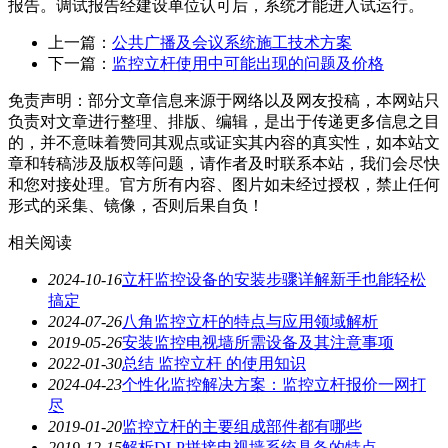
报告。调试报告经建设单位认可后，系统才能进入试运行。
上一篇：
公共广播及会议系统施工技术方案
下一篇：
监控立杆使用中可能出现的问题及价格
免责声明：部分文章信息来源于网络以及网友投稿，本网站只
负责对文章进行整理、排版、编辑，是出于传递更多信息之目
的，并不意味着赞同其观点或证实其内容的真实性，如本站文
章和转稿涉及版权等问题，请作者及时联系本站，我们会尽快
和您对接处理。官方所有内容、图片如未经过授权，禁止任何
形式的采集、镜像，否则后果自负！
相关阅读
2024-10-16
立杆监控设备的安装步骤详解新手也能轻松
搞定
2024-07-26
八角监控立杆的特点与应用领域解析
2019-05-26
安装监控电视墙所需设备及其注意事项
2022-01-30
总结 监控立杆 的使用知识
2024-04-23
个性化监控解决方案：监控立杆报价一网打
尽
2019-01-20
监控立杆的主要组成部件都有哪些
2019-12-15
解析DLP拼接电视墙系统具备的特点