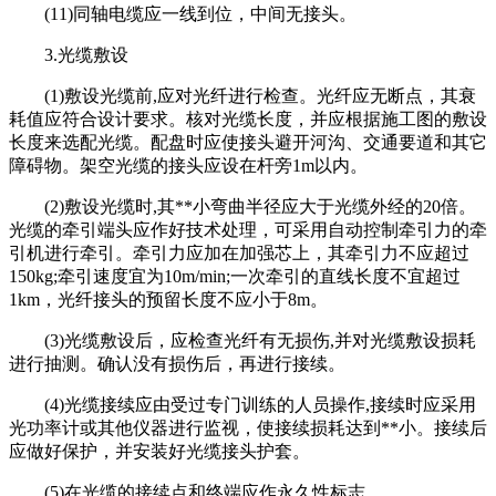
(11)同轴电缆应一线到位，中间无接头。
3.光缆敷设
(1)敷设光缆前,应对光纤进行检查。光纤应无断点，其衰
耗值应符合设计要求。核对光缆长度，并应根据施工图的敷设
长度来选配光缆。配盘时应使接头避开河沟、交通要道和其它
障碍物。架空光缆的接头应设在杆旁1m以内。
(2)敷设光缆时,其**小弯曲半径应大于光缆外经的20倍。
光缆的牵引端头应作好技术处理，可采用自动控制牵引力的牵
引机进行牵引。牵引力应加在加强芯上，其牵引力不应超过
150kg;牵引速度宜为10m/min;一次牵引的直线长度不宜超过
1km，光纤接头的预留长度不应小于8m。
(3)光缆敷设后，应检查光纤有无损伤,并对光缆敷设损耗
进行抽测。确认没有损伤后，再进行接续。
(4)光缆接续应由受过专门训练的人员操作,接续时应采用
光功率计或其他仪器进行监视，使接续损耗达到**小。接续后
应做好保护，并安装好光缆接头护套。
(5)在光缆的接续点和终端应作永久性标志。