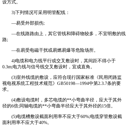
设方式。
3)下列情况可采用明管配线：
—易受外部损伤;
—在线路路由上，其它管线和障碍物较多，不宜明敷的线
路;
—在易受电磁干扰或易燃易爆等危险场所。
4)电缆和电力线平行或交叉敷设时，其间距不得小于
0.3m;电力线与信号线交叉敷设时，宜成直角。
(3)室外线缆的敷设，应符合现行国家标准《民用闭路监
视电视系统工程技术规范》GB50198—1994中第2.3.7条的要
求。
(4)敷设电缆时，多芯电缆的**小弯曲半径，应大于其外
径的6倍;同轴电缆的**小弯曲半径应大于其外径的15倍。
(5)电缆槽敷设截面利用率不应大于60%;电缆穿管敷设截
面利用率不应大于40%。