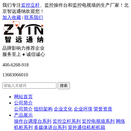
我们专注
监控立杆
、监控操作台和监控电视墙的生产厂家！北
京智远通纳欢迎您！
加入收藏
|
联系我们
品牌影响力推荐企业
服务至上 ● 诚信诚心
400-6268-918
13683066010
网站首页
公司简介
公司简介
组织架构
企业文化
企业环境
荣誉资质
产品展示
操作台调度台系列
监控立杆系列
监控电视墙系列
网络
机柜系列
多媒体讲台系列
室外通信机柜机箱