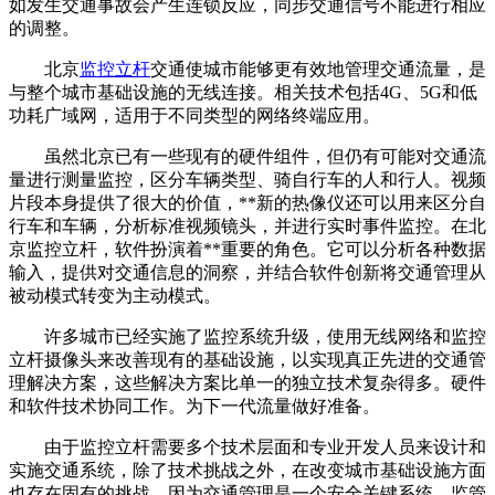
如发生交通事故会产生连锁反应，同步交通信号不能进行相应
的调整。
北京
监控立杆
交通使城市能够更有效地管理交通流量，是
与整个城市基础设施的无线连接。相关技术包括4G、5G和低
功耗广域网，适用于不同类型的网络终端应用。
虽然北京已有一些现有的硬件组件，但仍有可能对交通流
量进行测量监控，区分车辆类型、骑自行车的人和行人。视频
片段本身提供了很大的价值，**新的热像仪还可以用来区分自
行车和车辆，分析标准视频镜头，并进行实时事件监控。在北
京监控立杆，软件扮演着**重要的角色。它可以分析各种数据
输入，提供对交通信息的洞察，并结合软件创新将交通管理从
被动模式转变为主动模式。
许多城市已经实施了监控系统升级，使用无线网络和监控
立杆摄像头来改善现有的基础设施，以实现真正先进的交通管
理解决方案，这些解决方案比单一的独立技术复杂得多。硬件
和软件技术协同工作。为下一代流量做好准备。
由于监控立杆需要多个技术层面和专业开发人员来设计和
实施交通系统，除了技术挑战之外，在改变城市基础设施方面
也存在固有的挑战，因为交通管理是一个安全关键系统，监管