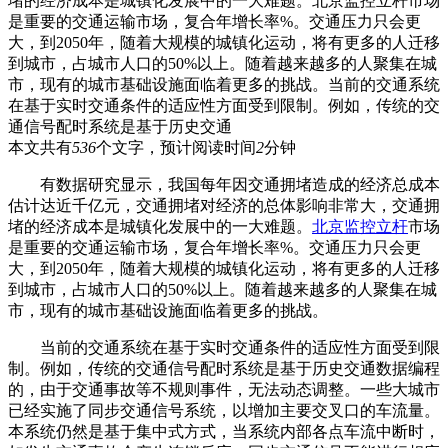
堵的经济成本是城镇化发展中的一大难题。北京监控立杆市场
是重要的交通运输市场，复合年增长率%。交通压力只会更
大，到2050年，随着大规模的城镇化运动，将有更多的人迁移
到城市，占城市人口的50%以上。随着越来越多的人聚集在城
市，现有的城市基础设施面临着更多的挑战。当前的交通系统
在基于实时交通条件的适应性方面受到限制。例如，传统的交
通信号配时系统是基于历史交通
本文共有
536
个文字，预计阅读时间
2
分钟
有数据研究显示，我国每年因交通拥堵造成的经济总成本
估计达近千亿元，交通拥堵对经济的总体影响非常大，交通拥
堵的经济成本是城镇化发展中的一大难题。
北京监控立杆
市场
是重要的交通运输市场，复合年增长率%。交通压力只会更
大，到2050年，随着大规模的城镇化运动，将有更多的人迁移
到城市，占城市人口的50%以上。随着越来越多的人聚集在城
市，现有的城市基础设施面临着更多的挑战。
当前的交通系统在基于实时交通条件的适应性方面受到限
制。例如，传统的交通信号配时系统是基于历史交通数据编程
的，由于交通事故等不规则事件，无法动态调整。一些大城市
已经实施了同步交通信号系统，以增加主要交叉口的车流量。
本系统仍然是基于集中式方式，当系统内部各点车流中断时，