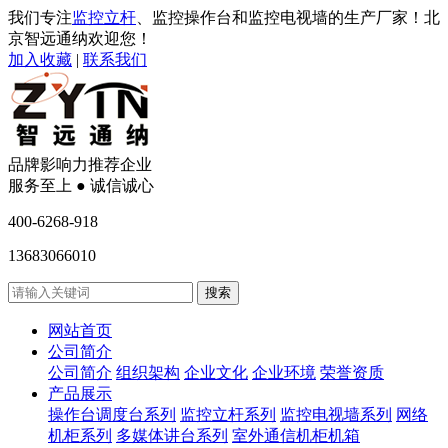
我们专注
监控立杆
、监控操作台和监控电视墙的生产厂家！北
京智远通纳欢迎您！
加入收藏
|
联系我们
品牌影响力推荐企业
服务至上 ● 诚信诚心
400-6268-918
13683066010
网站首页
公司简介
公司简介
组织架构
企业文化
企业环境
荣誉资质
产品展示
操作台调度台系列
监控立杆系列
监控电视墙系列
网络
机柜系列
多媒体讲台系列
室外通信机柜机箱