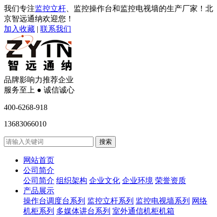
我们专注
监控立杆
、监控操作台和监控电视墙的生产厂家！北
京智远通纳欢迎您！
加入收藏
|
联系我们
品牌影响力推荐企业
服务至上 ● 诚信诚心
400-6268-918
13683066010
网站首页
公司简介
公司简介
组织架构
企业文化
企业环境
荣誉资质
产品展示
操作台调度台系列
监控立杆系列
监控电视墙系列
网络
机柜系列
多媒体讲台系列
室外通信机柜机箱