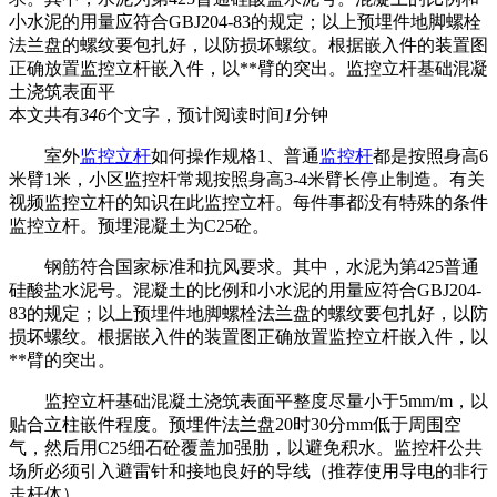
小水泥的用量应符合GBJ204-83的规定；以上预埋件地脚螺栓
法兰盘的螺纹要包扎好，以防损坏螺纹。根据嵌入件的装置图
正确放置监控立杆嵌入件，以**臂的突出。监控立杆基础混凝
土浇筑表面平
本文共有
346
个文字，预计阅读时间
1
分钟
室外
监控立杆
如何操作规格1、普通
监控杆
都是按照身高6
米臂1米，小区监控杆常规按照身高3-4米臂长停止制造。有关
视频监控立杆的知识在此监控立杆。每件事都没有特殊的条件
监控立杆。预埋混凝土为C25砼。
钢筋符合国家标准和抗风要求。其中，水泥为第425普通
硅酸盐水泥号。混凝土的比例和小水泥的用量应符合GBJ204-
83的规定；以上预埋件地脚螺栓法兰盘的螺纹要包扎好，以防
损坏螺纹。根据嵌入件的装置图正确放置监控立杆嵌入件，以
**臂的突出。
监控立杆基础混凝土浇筑表面平整度尽量小于5mm/m，以
贴合立柱嵌件程度。预埋件法兰盘20时30分mm低于周围空
气，然后用C25细石砼覆盖加强肋，以避免积水。监控杆公共
场所必须引入避雷针和接地良好的导线（推荐使用导电的非行
走杆体）。