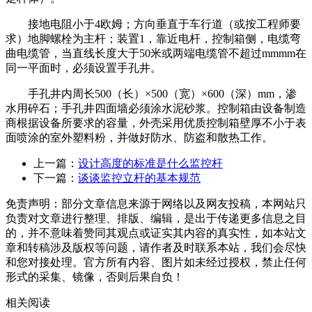
接地电阻小于4欧姆；方向垂直于车行道（或按工程师要
求）地脚螺栓为主杆；装置1，靠近电杆，控制箱侧，电缆弯
曲电缆管，当直线长度大于50米或两端电缆管不超过mmmm在
同一平面时，必须设置手孔井。
手孔井内周长500（长）×500（宽）×600（深）mm，渗
水用碎石；手孔井四面墙必须涂水泥砂浆。控制箱由设备制造
商根据设备所要求的容量，外壳采用优质控制箱壁厚不小于表
面喷涂的室外塑料粉，并做好防水、防盗和散热工作。
上一篇：
设计高度的标准是什么监控杆
下一篇：
谈谈监控立杆的基本规范
免责声明：部分文章信息来源于网络以及网友投稿，本网站只
负责对文章进行整理、排版、编辑，是出于传递更多信息之目
的，并不意味着赞同其观点或证实其内容的真实性，如本站文
章和转稿涉及版权等问题，请作者及时联系本站，我们会尽快
和您对接处理。官方所有内容、图片如未经过授权，禁止任何
形式的采集、镜像，否则后果自负！
相关阅读