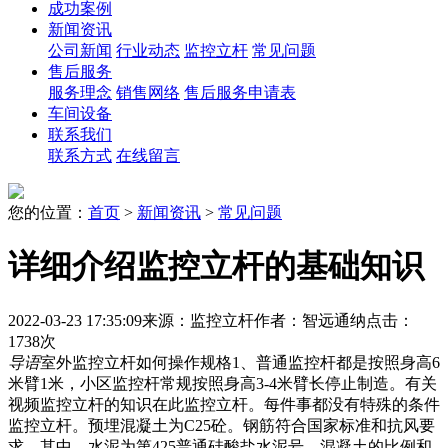
成功案例
新闻资讯
公司新闻
行业动态
监控立杆
常见问题
售后服务
服务理念
销售网络
售后服务申请表
车间设备
联系我们
联系方式
在线留言
您的位置：
首页
>
新闻资讯
>
常见问题
详细介绍监控立杆的基础知识
2022-03-23 17:35:09
来源：监控立杆
作者：智远通纳
点击：
1738次
导语
室外监控立杆如何操作规格1、普通监控杆都是按照身高6
米臂1米，小区监控杆常规按照身高3-4米臂长停止制造。有关
视频监控立杆的知识在此监控立杆。每件事都没有特殊的条件
监控立杆。预埋混凝土为C25砼。钢筋符合国家标准和抗风要
求。其中，水泥为第425普通硅酸盐水泥号。混凝土的比例和