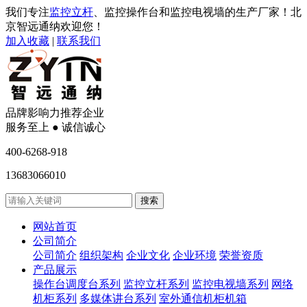
我们专注
监控立杆
、监控操作台和监控电视墙的生产厂家！北
京智远通纳欢迎您！
加入收藏
|
联系我们
品牌影响力推荐企业
服务至上 ● 诚信诚心
400-6268-918
13683066010
网站首页
公司简介
公司简介
组织架构
企业文化
企业环境
荣誉资质
产品展示
操作台调度台系列
监控立杆系列
监控电视墙系列
网络
机柜系列
多媒体讲台系列
室外通信机柜机箱