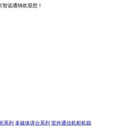
京智远通纳欢迎您！
柜系列
多媒体讲台系列
室外通信机柜机箱