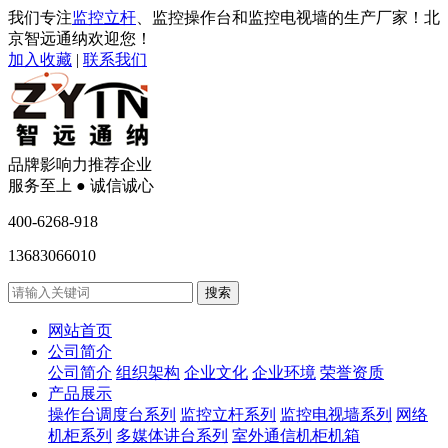
我们专注
监控立杆
、监控操作台和监控电视墙的生产厂家！北
京智远通纳欢迎您！
加入收藏
|
联系我们
品牌影响力推荐企业
服务至上 ● 诚信诚心
400-6268-918
13683066010
网站首页
公司简介
公司简介
组织架构
企业文化
企业环境
荣誉资质
产品展示
操作台调度台系列
监控立杆系列
监控电视墙系列
网络
机柜系列
多媒体讲台系列
室外通信机柜机箱