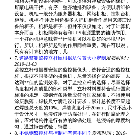
和相关控制设备的物件，可以提供对存放设备的保护，
屏蔽电磁干扰，有序、整齐地排列设备，方便以后维护
设备。机柜一般分为服务器机柜、网络机柜、控制台机
柜等。机柜-作用及用途很多人把机柜看作是用来装IT设
备的柜子。机柜是柜子，但并不仅仅如此。对于计算机
本身而言，机柜同样有着和UPS电源重要的辅助作用。
一个好的机柜意味着**计算机可以在良好的环境里运
行。所以，机柜所起到的作用同样重要。现在可以说，
只有有计算机的地方，几...
7.
道路监测监控立杆应根据坑位置大小定制
发布时间：
2019-11-03
监控立杆根据要安装的监控摄像头，选择合适的监控杠
杆，根据不同类型的摄像机，尽量选择合适的高度，以
达到**佳的监测效果。对于监控立杆的选择，尽量选择
高度相对高质量的部件类型，立杆材料要符合现行国家
标准的规定，碳钢焊条质量应符合国家标准，不得使用
涂层脱落，焊接尺寸满足设计要求，累计总长度不应超
过焊缝总长度的10%。焊缝宽度小于20mm，尺寸不应小
于设计尺寸，热浸锌用于防腐处理，在进行防腐处理之
前，应对钢构件进行有效的除锈处理，热浸锌的厚度均
匀，通过锤击试验，锌层...
8.
不锈钢监控杆与控制杆有何不同？
发布时间：2019-