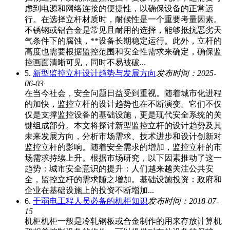
虑到电源和网络连接的便捷性，以确保设备的正常运
行。在选择立杆材质时，耐候性是一个重要考量因素。
不锈钢或铝合金是常见且耐用的选择，能够抵抗恶劣天
气条件下的腐蚀，**设备长期稳定运行。此外，立杆的
高度也需要根据监控范围和安全性需求来确定，确保监
控画面清晰可见，同时不易被破...
5.
新型监控立杆设计趋势与发展方向
发布时间：2025-
06-03
在当今社会，安全问题日益受到重视。随着城市化进程
的加快，监控立杆的设计趋势也在不断演变。它们不仅
仅是支撑监控设备的基础设施，更是现代安全系统的关
键组成部分。本文将探讨新型监控立杆的设计趋势及其
未来发展方向，分析市场需求、技术进步和设计创新对
监控立杆的影响。随着安全需求的增加，监控立杆的市
场需求持续上升。根据市场研究，以下因素推动了这一
趋势：城市安全意识的提升：人们越来越关注公共安
全，监控立杆的需求随之增加。基础设施投资：政府和
企业在基础设施上的投资不断增加...
6.
干弱电工程人员必备的机柜知识
发布时间：2018-07-
15
机柜机柜一般是冷轧钢板或合金制作的用来存放计算机