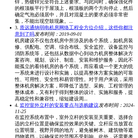
锌，热镀锌完全符合上述要求。与此同时，确保强化件
的根顶板平行于屋顶上，根顶板的两个方向停止，然后
确定气泡必须居中，并且对混凝土的要求必须非常密
集，不能出现空鼓现象。...
3.
质远通纳弱电机房网络工程全方位介绍，这些你都注
意到了吗
发布时间：2019-09-01
机房建设不仅包含机房中所涉及的各个系统，如机房装
修、供配电、空调、综合布线、安全监控、设备监控与
消防系统等，还包括从数据中心到动力机房整体解决方
案咨询、规划、设计、制造、安装和维护服务，因此不
能孤立的看待机房的各个系统，而应看成一个更大的统
一系统来进行设计和实施，以提高整体方案实施的可靠
性、可用性、安全性和易管理性。对于用户来说，采用
整体机房解决方案，即降低了选型、采购、工程管理的
整体成本，又有利于得到整体的设计、实施和服务，提
高稳定性和兼容性，缩短建设周...
4.
监控室外立杆的安装要点与选购建议
发布时间：2024-
11-25
在监控系统布置中，室外立杆的安装至关重要。选择合
适的立杆位置是确保监控效果的关键。立杆应当放置在
位置明显、视野开阔的地方，避免被树木、建筑物等遮
挡物遮挡，以确保监控范围不受影响。此外，还需要考