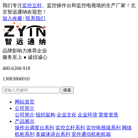
我们专注
监控立杆
、监控操作台和监控电视墙的生产厂家！北
京智远通纳欢迎您！
加入收藏
|
联系我们
品牌影响力推荐企业
服务至上 ● 诚信诚心
400-6268-918
13683066010
网站首页
公司简介
公司简介
组织架构
企业文化
企业环境
荣誉资质
产品展示
操作台调度台系列
监控立杆系列
监控电视墙系列
网络
机柜系列
多媒体讲台系列
室外通信机柜机箱