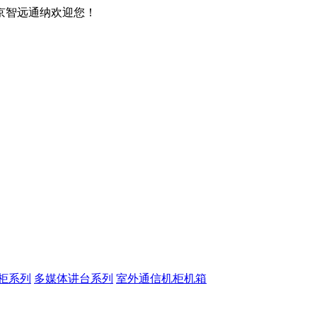
京智远通纳欢迎您！
柜系列
多媒体讲台系列
室外通信机柜机箱