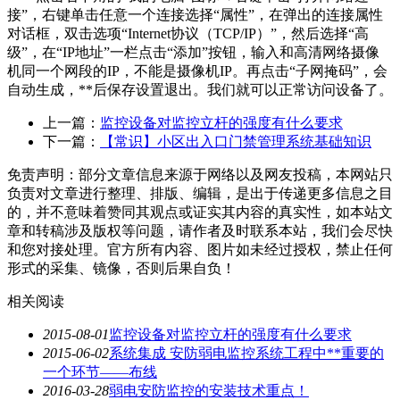
接”，右键单击任意一个连接选择“属性”，在弹出的连接属性
对话框，双击选项“Internet协议（TCP/IP）”，然后选择“高
级”，在“IP地址”一栏点击“添加”按钮，输入和高清网络摄像
机同一个网段的IP，不能是摄像机IP。再点击“子网掩码”，会
自动生成，**后保存设置退出。我们就可以正常访问设备了。
上一篇：
监控设备对监控立杆的强度有什么要求
下一篇：
【常识】小区出入口门禁管理系统基础知识
免责声明：部分文章信息来源于网络以及网友投稿，本网站只
负责对文章进行整理、排版、编辑，是出于传递更多信息之目
的，并不意味着赞同其观点或证实其内容的真实性，如本站文
章和转稿涉及版权等问题，请作者及时联系本站，我们会尽快
和您对接处理。官方所有内容、图片如未经过授权，禁止任何
形式的采集、镜像，否则后果自负！
相关阅读
2015-08-01
监控设备对监控立杆的强度有什么要求
2015-06-02
系统集成 安防弱电监控系统工程中**重要的
一个环节——布线
2016-03-28
弱电安防监控的安装技术重点！