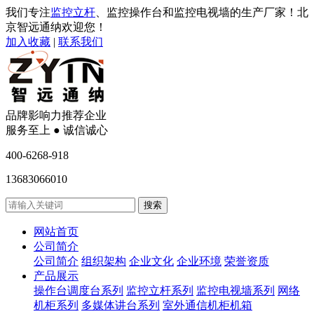
我们专注
监控立杆
、监控操作台和监控电视墙的生产厂家！北
京智远通纳欢迎您！
加入收藏
|
联系我们
品牌影响力推荐企业
服务至上 ● 诚信诚心
400-6268-918
13683066010
网站首页
公司简介
公司简介
组织架构
企业文化
企业环境
荣誉资质
产品展示
操作台调度台系列
监控立杆系列
监控电视墙系列
网络
机柜系列
多媒体讲台系列
室外通信机柜机箱