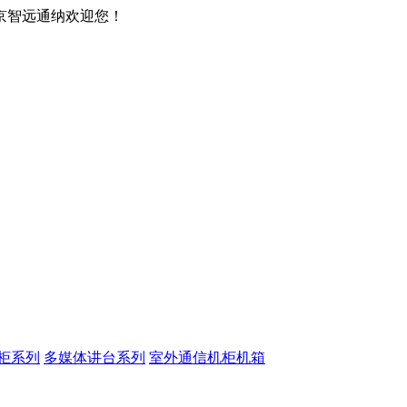
京智远通纳欢迎您！
柜系列
多媒体讲台系列
室外通信机柜机箱