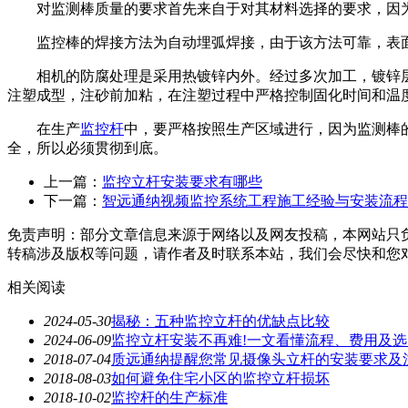
对监测棒质量的要求首先来自于对其材料选择的要求，因为监
监控棒的焊接方法为自动埋弧焊接，由于该方法可靠，表面
相机的防腐处理是采用热镀锌内外。经过多次加工，镀锌层的
注塑成型，注砂前加粘，在注塑过程中严格控制固化时间和温
在生产
监控杆
中，要严格按照生产区域进行，因为监测棒
全，所以必须贯彻到底。
上一篇：
监控立杆安装要求有哪些
下一篇：
智远通纳视频监控系统工程施工经验与安装流程
免责声明：部分文章信息来源于网络以及网友投稿，本网站只
转稿涉及版权等问题，请作者及时联系本站，我们会尽快和您
相关阅读
2024-05-30
揭秘：五种监控立杆的优缺点比较
2024-06-09
监控立杆安装不再难!一文看懂流程、费用及
2018-07-04
质远通纳提醒您常见摄像头立杆的安装要求及
2018-08-03
如何避免住宅小区的监控立杆损坏
2018-10-02
监控杆的生产标准