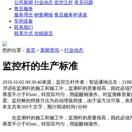
公司新闻
行业动态
监控立杆
常见问题
售后服务
服务理念
销售网络
售后服务申请表
车间设备
联系我们
联系方式
在线留言
您的位置：
首页
>
新闻资讯
>
行业动态
监控杆的生产标准
2018-10-02 00:30:40
来源：监控立杆
作者：智远通纳
点击：218
导语
在监测杆的施工和施工中，监测杆的质量很高，因此必须
厚度不小于85um，锌层应均匀，用硫酸铜液作。对监测棒质
震。监控棒的焊接方法为自动埋弧焊接，由于该方法可靠，表
本文共有
305
个文字，预计阅读时间
1
分钟
在监测杆的施工和施工中，监测杆的质量很高，因此必须严
厚度不小于85um，锌层应均匀，用硫酸铜液作。