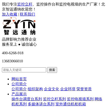
我们专注
监控立杆
、监控操作台和监控电视墙的生产厂家！北
京智远通纳欢迎您！
加入收藏
|
联系我们
品牌影响力推荐企业
服务至上 ● 诚信诚心
400-6268-918
13683066010
网站首页
公司简介
公司简介
组织架构
企业文化
企业环境
荣誉资质
产品展示
操作台调度台系列
监控立杆系列
监控电视墙系列
网络
机柜系列
多媒体讲台系列
室外通信机柜机箱