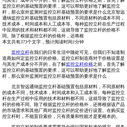
与其生产成本分不开的，在了解监控立杆价格之前，首先了解
监控立杆的基础预置的要求，这可以帮助更好地了解监控立
杆，那么室外监测对监控立杆基础预置的要求是什么北京智远
通纳监控立杆基础预置包括原材料，不同原材料的成本不同，
技术成本，时间成本和人工成本等。每种监控立杆在生产过程
中应用的技术和材料都不同，这就导致了监控立杆的价格不
同。除了根据监控立杆的价格外，还将根
本文共有
373
个文字，预计阅读时间
1
分钟
监控立杆
在我们的日常生活中随处可见，但我们不知道制
造商如何定监控立杆的价格。监控立杆制造商对于价格设置是
与其生产成本分不开的，在了解
监控立杆价格
之前，首先了解
监控立杆的基础预置的要求，这可以帮助更好地了解监控立
杆，那么室外监测对监控立杆基础预置的要求是什么
北京智远通纳监控立杆基础预置包括原材料，不同原材料
的成本不同，技术成本，时间成本和人工成本等。每种监控立
杆在生产过程中应用的技术和材料都不同，这就导致了监控立
杆的价格不同。除了根据监控立杆的价格外，还将根据该产品
的市场需求和其他厂商对监控立杆的定价进行设置。在购买监
控立杆时，不能盲目索价，只有质量和性能才是更根本的。
监控立杆的制造要求需要符合现行国家标准的规定，焊条