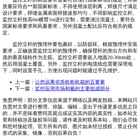
质量应符合**新国家标准，不得使用涂层剥离，焊接尺寸满足
设计要求，焊缝金属表面焊接波形均匀，不得影响监控立杆。
监控立杆按高6m横臂1m进行定制，需要浇注混凝土，要符合
国家标准要求和风量要求，另外混凝土配比应符合相关的规
定。
监控立杆的预埋件要包裹好，以防损坏。根据预埋件安装
要求，正确放置监控立杆的预埋件，确保臂杆的突出方向和车
道的垂直锚栓作为主筋。监控立杆需要嵌入地面20-30mm处，
然后用混凝土覆盖。另外，监控立杆的电缆线也需要深埋地
下，同时设置手孔，方便出现问题时能通过手孔维护。
上一篇：
让您远离劣质机柜机箱的五要素
下一篇：
监控应用市场和极的主要组成部分
免责声明：部分文章信息来源于网络以及网友投稿，本网站只
负责对文章进行整理、排版、编辑，是出于传递更多信息之目
的，并不意味着赞同其观点或证实其内容的真实性，如本站文
章和转稿涉及版权等问题，请作者及时联系本站，我们会尽快
和您对接处理。官方所有内容、图片如未经过授权，禁止任何
形式的采集、镜像，否则后果自负！