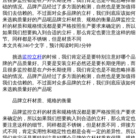
且很多监控都是在户外长期使用，我们肯定也是不能忽略掉基
础的情况。品牌产品经过了多方面的检测，自然也是更加值得
我们去信赖的。不过面对众多品牌的立杆，我们到底应该如何
来选购质量好的产品呢品牌立杆材质、规格的衡量品牌监控立
杆的材质和规格情况都是要严格按照生产要求来确定的，所以
如果我们想要购入到合适的立杆，那么肯定也要注意这样的细
节。同样都是不锈钢，但是材质不同
本文共有
346
个文字，预计阅读时间
1
分钟
挑选
监控立杆
的时候，我们肯定还是要特别注意好哪个品
牌的产品质量好。只要是安装立杆必然还是要长期使用的，而
且很多监控都是在户外长期使用，我们肯定也是不能忽略掉基
础的情况。品牌产品经过了多方面的检测，自然也是更加值得
我们去信赖的。不过面对众多品牌的立杆，我们到底应该如何
来选购质量好的产品呢
品牌立杆材质、规格的衡量
品牌监控立杆的材质和规格情况都是要严格按照生产要求
来确定的，所以如果我们想要购入到合适的立杆，那么肯定也
要注意这样的细节。同样都是不锈钢，但是材质不同，焊接方
式不同，肯定实用性和稳定性也都是会有一定的差异性。所以
我们肯定还是要特别注意好哪个品牌的立杆材质有保障、规格