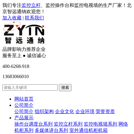
我们专注
监控立杆
、监控操作台和监控电视墙的生产厂家！北
京智远通纳欢迎您！
加入收藏
|
联系我们
品牌影响力推荐企业
服务至上 ● 诚信诚心
400-6268-918
13683066010
网站首页
公司简介
公司简介
组织架构
企业文化
企业环境
荣誉资质
产品展示
操作台调度台系列
监控立杆系列
监控电视墙系列
网络
机柜系列
多媒体讲台系列
室外通信机柜机箱