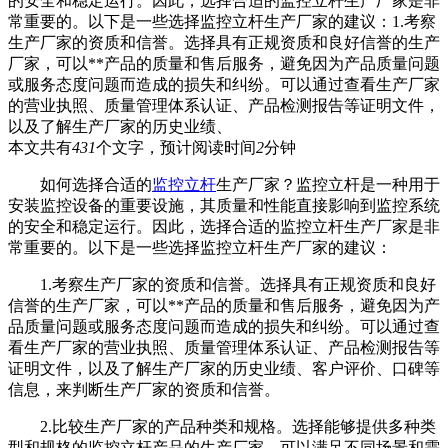
的安全和稳定运行。因此，选择合适的监控立杆生产厂家是非
常重要的。以下是一些选择监控立杆生产厂家的建议：1.考察
生产厂家的资质和信誉。选择具有正规资质和良好信誉的生产
厂家，可以**产品的质量和售后服务，避免因为产品质量问题
或服务态度问题而造成的损失和纠纷。可以通过查看生产厂家
的营业执照、质量管理体系认证、产品检测报告等证明文件，
以及了解生产厂家的历史业绩、
本文共有
431
个文字，预计阅读时间
2
分钟
如何选择合适的
监控立杆
生产厂家？监控立杆是一种用于
安装监控设备的重要设施，其质量和性能直接影响到监控系统
的安全和稳定运行。因此，选择合适的监控立杆生产厂家是非
常重要的。以下是一些选择监控立杆生产厂家的建议：
1.考察生产厂家的资质和信誉。选择具有正规资质和良好
信誉的生产厂家，可以**产品的质量和售后服务，避免因为产
品质量问题或服务态度问题而造成的损失和纠纷。可以通过查
看生产厂家的营业执照、质量管理体系认证、产品检测报告等
证明文件，以及了解生产厂家的历史业绩、客户评价、口碑等
信息，来判断生产厂家的资质和信誉。
2.比较生产厂家的产品种类和规格。选择能够提供多种类
型和规格的监控立杆产品的生产厂家，可以满足不同场景和需