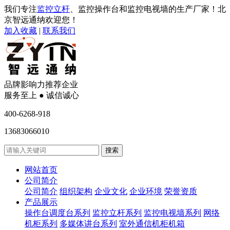
我们专注
监控立杆
、监控操作台和监控电视墙的生产厂家！北
京智远通纳欢迎您！
加入收藏
|
联系我们
品牌影响力推荐企业
服务至上 ● 诚信诚心
400-6268-918
13683066010
网站首页
公司简介
公司简介
组织架构
企业文化
企业环境
荣誉资质
产品展示
操作台调度台系列
监控立杆系列
监控电视墙系列
网络
机柜系列
多媒体讲台系列
室外通信机柜机箱