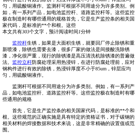
匀，用硫酸铜液作。监测杆可根据不同用途分为许多类别。例
如，有一系列产品，如电池监控杆、道路监控杆等。这些监控
极在制造时有哪些通用的规格首先，它是生产监控条的相关国
家代码，是标准的**个和根。这些
本文共有
303
个文字，预计阅读时间
1
分钟
监控杆
生锈，如果是大面积生锈，就要回厂停止除锈和重
新喷漆，除锈也需要去漆，很多厂家的做法是间接酸洗除锈
漆，净化很严重，现行的除锈漆是高压清洗机除锈漆的普遍做
法。
监控立杆
防腐处理采用热浸锌，在进行防腐处理前，应对
钢构件进行有效的除锈，热浸锌厚度不小于85um，锌层应均
匀，用硫酸铜液作。
监测杆可根据不同用途分为许多类别。例如，有一系列产
品，如电池监控杆、道路监控杆等。这些监控极在制造时有哪
些通用的规格
首先，它是生产监控条的相关国家代码，是标准的**个和
根。这些规范的正确实施是具有特定的资格证书，对于碳钢的
相关材料的焊接数据和技术来说，这是非常精确的设置值或范
围。