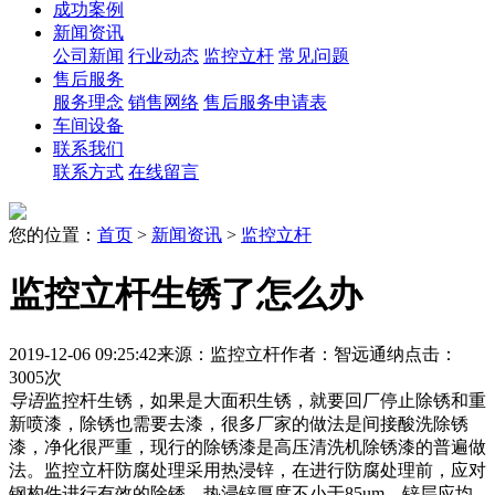
成功案例
新闻资讯
公司新闻
行业动态
监控立杆
常见问题
售后服务
服务理念
销售网络
售后服务申请表
车间设备
联系我们
联系方式
在线留言
您的位置：
首页
>
新闻资讯
>
监控立杆
监控立杆生锈了怎么办
2019-12-06 09:25:42
来源：监控立杆
作者：智远通纳
点击：
3005次
导语
监控杆生锈，如果是大面积生锈，就要回厂停止除锈和重
新喷漆，除锈也需要去漆，很多厂家的做法是间接酸洗除锈
漆，净化很严重，现行的除锈漆是高压清洗机除锈漆的普遍做
法。监控立杆防腐处理采用热浸锌，在进行防腐处理前，应对
钢构件进行有效的除锈，热浸锌厚度不小于85um，锌层应均