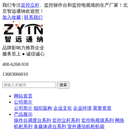
我们专注
监控立杆
、监控操作台和监控电视墙的生产厂家！北
京智远通纳欢迎您！
加入收藏
|
联系我们
品牌影响力推荐企业
服务至上 ● 诚信诚心
400-6268-918
13683066010
网站首页
公司简介
公司简介
组织架构
企业文化
企业环境
荣誉资质
产品展示
操作台调度台系列
监控立杆系列
监控电视墙系列
网络
机柜系列
多媒体讲台系列
室外通信机柜机箱