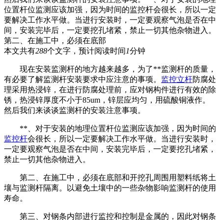
位置杆位监测应该加强，因为时间的监控杆会很长，所以一定
要解决工作水平做。当进行安装时，一定要观察气泡是否在中
间，安装完毕后，一定要挖孔堵紧，禁止一切其他杂物进入。
第二、在施工中，必须在底部
本文共有
288
个文字，预计阅读时间
1
分钟
现在安装监测杆的地方越来越多，为了**监测杆的质量，
有必要了解监测杆安装要求中应注意的事项。
监控立杆
防腐处
理采用热浸锌，在进行防腐处理前，应对钢构件进行有效的除
锈，热浸锌厚度不小于85um，锌层应均匀，用硫酸铜液作。
然后我们来谈谈监测杆的安装注意事项。
**、对于安装的地理位置杆位监测应该加强，因为时间的
监控杆
会很长，所以一定要解决工作水平做。当进行安装时，
一定要观察气泡是否在中间，安装完毕后，一定要挖孔堵紧，
禁止一切其他杂物进入。
第二、在施工中，必须在底部和开挖孔周围用塑料纸将土
壤与监测杆隔离。以避免土壤中的一些杂物影响监测杆的使用
寿命。
第三、对钢条内部进行监控和控制是金属的，因此对钢条