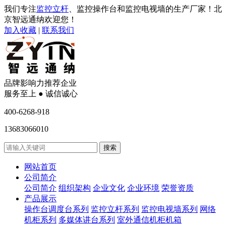
我们专注
监控立杆
、监控操作台和监控电视墙的生产厂家！北
京智远通纳欢迎您！
加入收藏
|
联系我们
品牌影响力推荐企业
服务至上 ● 诚信诚心
400-6268-918
13683066010
网站首页
公司简介
公司简介
组织架构
企业文化
企业环境
荣誉资质
产品展示
操作台调度台系列
监控立杆系列
监控电视墙系列
网络
机柜系列
多媒体讲台系列
室外通信机柜机箱