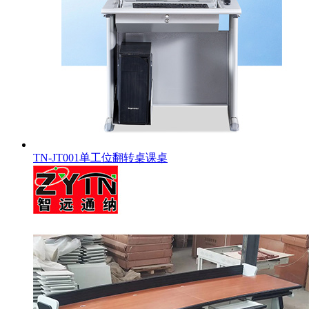
TN-JT001单工位翻转桌课桌