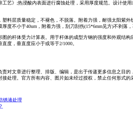
艺》;热浸酸内表面进行腐蚀处理，采用厚度规范。设计使用寿
塑料层质量稳定，不褪色，不脱落。附着力强，耐强太阳紫外线
度不小于40um，附着力强，刮刀刮伤(15*6mm见方)不剥
图的杆体受力计算表。用于杆体的成型方钢的强度和外观结构应
度，垂直度应小于或等于2/1000。
负责对文章进行整理、排版、编辑，是出于传递更多信息之目的
对接处理。官方所有内容、图片如未经过授权，禁止任何形式的
防锈液处理
？