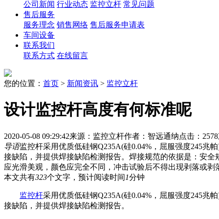
公司新闻
行业动态
监控立杆
常见问题
售后服务
服务理念
销售网络
售后服务申请表
车间设备
联系我们
联系方式
在线留言
您的位置：
首页
>
新闻资讯
>
监控立杆
设计监控杆高度有何标准呢
2020-05-08 09:29:42
来源：监控立杆
作者：智远通纳
点击：257
导语
监控杆采用优质低硅钢Q235A(硅0.04%，屈服强度2
接缺陷，并提供焊接缺陷检测报告。焊接规范的依据是：安全规
应光滑美观，颜色应完全不同，冲击试验后不得出现剥落或剥
本文共有
323
个文字，预计阅读时间
1
分钟
监控杆
采用优质低硅钢Q235A(硅0.04%，屈服强度
接缺陷，并提供焊接缺陷检测报告。