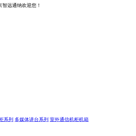
京智远通纳欢迎您！
柜系列
多媒体讲台系列
室外通信机柜机箱