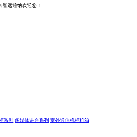
京智远通纳欢迎您！
柜系列
多媒体讲台系列
室外通信机柜机箱