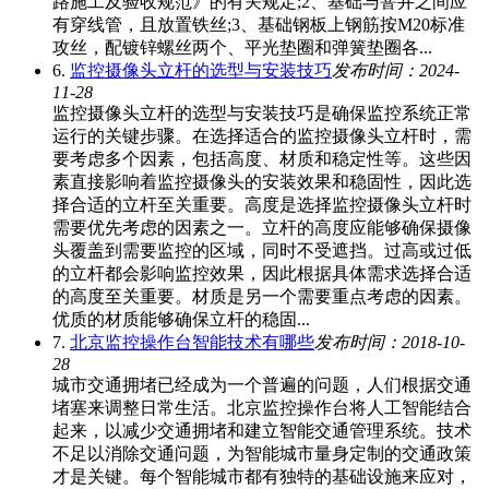
路施工及验收规范》的有关规定;2、基础与窨井之间应
有穿线管，且放置铁丝;3、基础钢板上钢筋按M20标准
攻丝，配镀锌螺丝两个、平光垫圈和弹簧垫圈各...
6.
监控摄像头立杆的选型与安装技巧
发布时间：2024-
11-28
监控摄像头立杆的选型与安装技巧是确保监控系统正常
运行的关键步骤。在选择适合的监控摄像头立杆时，需
要考虑多个因素，包括高度、材质和稳定性等。这些因
素直接影响着监控摄像头的安装效果和稳固性，因此选
择合适的立杆至关重要。高度是选择监控摄像头立杆时
需要优先考虑的因素之一。立杆的高度应能够确保摄像
头覆盖到需要监控的区域，同时不受遮挡。过高或过低
的立杆都会影响监控效果，因此根据具体需求选择合适
的高度至关重要。材质是另一个需要重点考虑的因素。
优质的材质能够确保立杆的稳固...
7.
北京监控操作台智能技术有哪些
发布时间：2018-10-
28
城市交通拥堵已经成为一个普遍的问题，人们根据交通
堵塞来调整日常生活。北京监控操作台将人工智能结合
起来，以减少交通拥堵和建立智能交通管理系统。技术
不足以消除交通问题，为智能城市量身定制的交通政策
才是关键。每个智能城市都有独特的基础设施来应对，