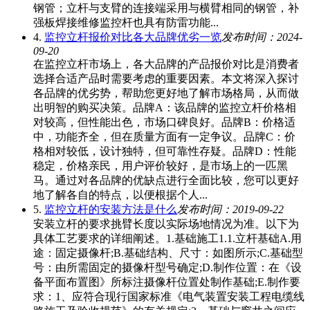
钢管；立杆与支臂的连接端采用与横臂相同的钢管，补
强板焊接维修监控杆也具有防雷功能...
4.
监控立杆报价对比各大品牌优劣一览
发布时间：2024-
09-20
在监控立杆市场上，各大品牌的产品报价对比是消费者
选择合适产品时需要考虑的重要因素。本文将深入探讨
各品牌的优劣势，帮助您更好地了解市场格局，从而做
出明智的购买决策。品牌A：该品牌的监控立杆价格相
对较高，但性能出色，市场口碑良好。品牌B：价格适
中，功能齐全，但在质量方面有一定争议。品牌C：价
格相对较低，设计独特，但可靠性存疑。品牌D：性能
稳定，价格亲民，用户评价较好，是市场上的一匹黑
马。通过对各品牌的优缺点进行全面比较，您可以更好
地了解各自的特点，以便根据个人...
5.
监控立杆的安装方法是什么
发布时间：2019-09-22
安装立杆的要求挑臂长度以实际场地情况为准。以下为
具体工艺要求的详细阐述。1.基础施工1.1.立杆基础A.用
途：固定摄像杆;B.基础结构、尺寸：如图所示;C.基础型
号：由所需固定的摄像杆型号确定;D.制作位置：在《设
备平面布置图》所标注摄像杆位置处制作基础;E.制作要
求：1、应符合现行国家标准《电气装置安装工程电缆线