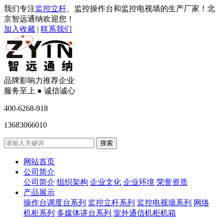
我们专注
监控立杆
、监控操作台和监控电视墙的生产厂家！北
京智远通纳欢迎您！
加入收藏
|
联系我们
品牌影响力推荐企业
服务至上 ● 诚信诚心
400-6268-918
13683066010
网站首页
公司简介
公司简介
组织架构
企业文化
企业环境
荣誉资质
产品展示
操作台调度台系列
监控立杆系列
监控电视墙系列
网络
机柜系列
多媒体讲台系列
室外通信机柜机箱