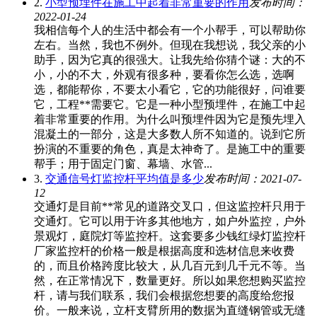
2.
小型预埋件在施工中起着非常重要的作用
发布时间：
2022-01-24
我相信每个人的生活中都会有一个小帮手，可以帮助你
左右。当然，我也不例外。但现在我想说，我父亲的小
助手，因为它真的很强大。让我先给你猜个谜：大的不
小，小的不大，外观有很多种，要看你怎么选，选啊
选，都能帮你，不要太小看它，它的功能很好，问谁要
它，工程**需要它。它是一种小型预埋件，在施工中起
着非常重要的作用。为什么叫预埋件因为它是预先埋入
混凝土的一部分，这是大多数人所不知道的。说到它所
扮演的不重要的角色，真是太神奇了。是施工中的重要
帮手；用于固定门窗、幕墙、水管...
3.
交通信号灯监控杆平均值是多少
发布时间：2021-07-
12
交通灯是目前**常见的道路交叉口，但这监控杆只用于
交通灯。它可以用于许多其他地方，如户外监控，户外
景观灯，庭院灯等监控杆。这套要多少钱红绿灯监控杆
厂家监控杆的价格一般是根据高度和选材信息来收费
的，而且价格跨度比较大，从几百元到几千元不等。当
然，在正常情况下，数量更好。所以如果您想购买监控
杆，请与我们联系，我们会根据您想要的高度给您报
价。一般来说，立杆支臂所用的数据为直缝钢管或无缝