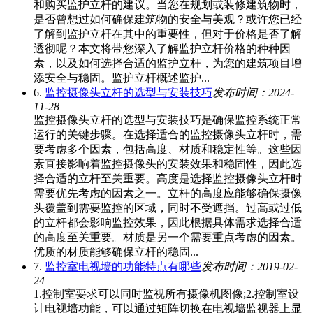
和购买监护立杆的建议。当您在规划或装修建筑物时，
是否曾想过如何确保建筑物的安全与美观？或许您已经
了解到监护立杆在其中的重要性，但对于价格是否了解
透彻呢？本文将带您深入了解监护立杆价格的种种因
素，以及如何选择合适的监护立杆，为您的建筑项目增
添安全与稳固。监护立杆概述监护...
6.
监控摄像头立杆的选型与安装技巧
发布时间：2024-
11-28
监控摄像头立杆的选型与安装技巧是确保监控系统正常
运行的关键步骤。在选择适合的监控摄像头立杆时，需
要考虑多个因素，包括高度、材质和稳定性等。这些因
素直接影响着监控摄像头的安装效果和稳固性，因此选
择合适的立杆至关重要。高度是选择监控摄像头立杆时
需要优先考虑的因素之一。立杆的高度应能够确保摄像
头覆盖到需要监控的区域，同时不受遮挡。过高或过低
的立杆都会影响监控效果，因此根据具体需求选择合适
的高度至关重要。材质是另一个需要重点考虑的因素。
优质的材质能够确保立杆的稳固...
7.
监控室电视墙的功能特点有哪些
发布时间：2019-02-
24
1.控制室要求可以同时监视所有摄像机图像;2.控制室设
计电视墙功能，可以通过矩阵切换在电视墙监视器上显