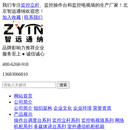
我们专注
监控立杆
、监控操作台和监控电视墙的生产厂家！北
京智远通纳欢迎您！
加入收藏
|
联系我们
品牌影响力推荐企业
服务至上 ● 诚信诚心
400-6268-918
13683066010
网站首页
公司简介
公司简介
组织架构
企业文化
企业环境
荣誉资质
产品展示
操作台调度台系列
监控立杆系列
监控电视墙系列
网络
机柜系列
多媒体讲台系列
室外通信机柜机箱