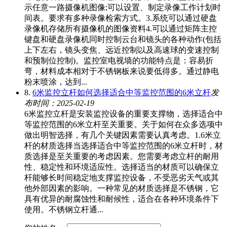
示任意一路摄像机图像;可以设置、制定录像工作计划时
间表。要求有多种录像检索方式。3.系统可以通过硬盘
录像机存储所有摄像机的图像资料4.可以通过矩阵主控
键盘和硬盘录像机同时控制云台和镜头的各种动作(包括
上下左右，镜头变焦、远近控制以及高速球的变速控制
和预制位控制)。监控室电视墙的功能特点是：容易折
弯，材料成本相对于不锈钢板来说要低得多。通过静电
粉末喷涂，达到...
8.
6米监控立杆如何选择适合中等监控范围的6米立杆
发
布时间：2025-02-19
6米监控立杆是安装监控设备的重要支撑物，选择适合中
等监控范围的6米立杆至关重要。关于如何在众多选项中
做出明智选择，有几个关键因素需要认真考虑。1.6米立
杆的材质选择当选择适合中等监控范围的6米立杆时，材
质选择是至关重要的考虑因素。您需要考虑立杆的耐用
性、稳定性和环境适应性。选择适当的材质可以确保立
杆能够长时间稳定地支撑监控设备，不受恶劣天气或其
他外部因素的影响。一种常见的材质选择是不锈钢，它
具有优异的耐腐蚀性和耐候性，适合在各种环境条件下
使用。不锈钢立杆通...