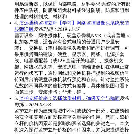
用易熔断器，以保护内部电路。材料要求:系统的所有部
件应由防锈、防腐和阻燃材料或经过防锈、防腐和阻燃
处理的材料制成。材料和...
4.
质远通纳监控立杆【学习】网络监控摄像头系统安装
步骤详解
发布时间：2019-11-17
需要设备：网络摄像机、硬盘录像机NVR（或者普通pc
机加客户端，适合家有台式电脑的普通用户少量安
装）、交换机（需根据摄像头数量和码率进行调节，可
采用供货商的建议）硬盘、显示器、网线、电源护套
线、电源适配器（或12V直流开关电源）、摄像机支
架、网线水晶头等。安装原理：前端摄像机在供电正常
运行的状态下，通过网线和交换机将捕捉到的视频信号
传到后台的硬盘录像机就行预览和存储。针对监控系统
点数的不同具体的连接方式有差异，具体连接图可看下
面第三步。安装步骤：**步，确...
5.
监护立杆价格：选择优质材料，确保安全与稳固
发布
时间：2024-03-23
监护立杆作为建筑领域中不可或缺的一部分，在建筑物
的安全和美观方面发挥着至关重要的作用。然而，监护
立杆的价格因素却是影响购买者选择的关键之一。本文
将深入探讨监护立杆价格的种种因素，并为您提供选择