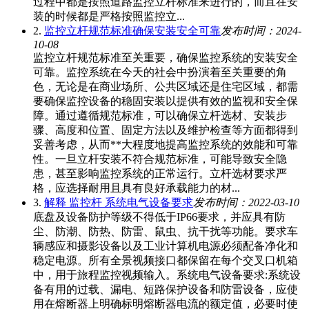
过程中都是按照道路监控立杆标准来进行的，而且在安
装的时候都是严格按照监控立...
2.
监控立杆规范标准确保安装安全可靠
发布时间：2024-
10-08
监控立杆规范标准至关重要，确保监控系统的安装安全
可靠。监控系统在今天的社会中扮演着至关重要的角
色，无论是在商业场所、公共区域还是住宅区域，都需
要确保监控设备的稳固安装以提供有效的监视和安全保
障。通过遵循规范标准，可以确保立杆选材、安装步
骤、高度和位置、固定方法以及维护检查等方面都得到
妥善考虑，从而**大程度地提高监控系统的效能和可靠
性。一旦立杆安装不符合规范标准，可能导致安全隐
患，甚至影响监控系统的正常运行。立杆选材要求严
格，应选择耐用且具有良好承载能力的材...
3.
解释 监控杆 系统电气设备要求
发布时间：2022-03-10
底盘及设备防护等级不得低于IP66要求，并应具有防
尘、防潮、防热、防雷、鼠虫、抗干扰等功能。要求车
辆感应和摄影设备以及工业计算机电源必须配备净化和
稳定电源。所有全景视频接口都保留在每个交叉口机箱
中，用于旅程监控视频输入。系统电气设备要求:系统设
备有用的过载、漏电、短路保护设备和防雷设备，应使
用在熔断器上明确标明熔断器电流的额定值，必要时使