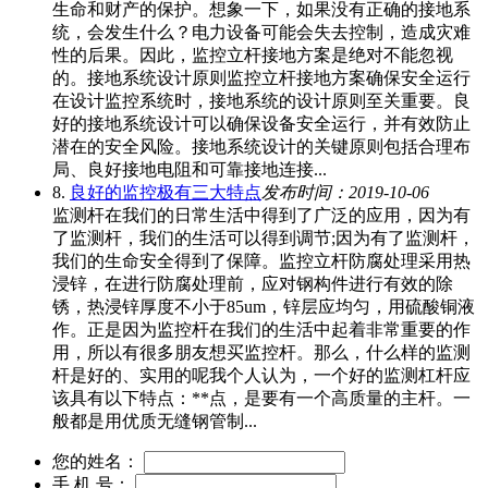
生命和财产的保护。想象一下，如果没有正确的接地系
统，会发生什么？电力设备可能会失去控制，造成灾难
性的后果。因此，监控立杆接地方案是绝对不能忽视
的。接地系统设计原则监控立杆接地方案确保安全运行
在设计监控系统时，接地系统的设计原则至关重要。良
好的接地系统设计可以确保设备安全运行，并有效防止
潜在的安全风险。接地系统设计的关键原则包括合理布
局、良好接地电阻和可靠接地连接...
8.
良好的监控极有三大特点
发布时间：2019-10-06
监测杆在我们的日常生活中得到了广泛的应用，因为有
了监测杆，我们的生活可以得到调节;因为有了监测杆，
我们的生命安全得到了保障。监控立杆防腐处理采用热
浸锌，在进行防腐处理前，应对钢构件进行有效的除
锈，热浸锌厚度不小于85um，锌层应均匀，用硫酸铜液
作。正是因为监控杆在我们的生活中起着非常重要的作
用，所以有很多朋友想买监控杆。那么，什么样的监测
杆是好的、实用的呢我个人认为，一个好的监测杠杆应
该具有以下特点：**点，是要有一个高质量的主杆。一
般都是用优质无缝钢管制...
您的姓名：
手 机 号：