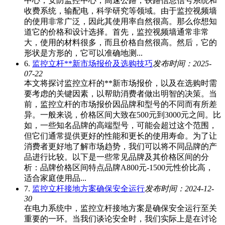
中心，安防监控中心，高速公路，铁路信息信号系统和
收费系统，输配电，科学研究等领域。由于监控视频墙
的使用非常广泛，因此其使用率自然很高。那么你想知
道它的价格和设计选择。首先，监控视频墙通常非常
大，使用的材料很多，而且价格自然很高。然后，它的
形状是方形的，它可以准确地测...
6.
监控立杆**新市场报价及选购技巧
发布时间：2025-
07-22
本文将探讨监控立杆的**新市场报价，以及在选购时需
要考虑的关键因素，以帮助消费者做出明智的决策。当
前，监控立杆的市场报价因品牌和型号的不同而有所差
异。一般来说，价格区间大致在500元到3000元之间。比
如，一些知名品牌的高端型号，可能会超过这个范围，
但它们通常提供更好的性能和更长的使用寿命。为了让
消费者更好地了解市场趋势，我们可以将不同品牌的产
品进行比较。以下是一些常见品牌及其价格区间的分
析：品牌价格区间特点品牌A800元-1500元性价比高，
适合家庭使用品...
7.
监控立杆接地方案确保安全运行
发布时间：2024-12-
30
在电力系统中，监控立杆接地方案是确保安全运行至关
重要的一环。当我们谈论安全时，我们实际上是在讨论