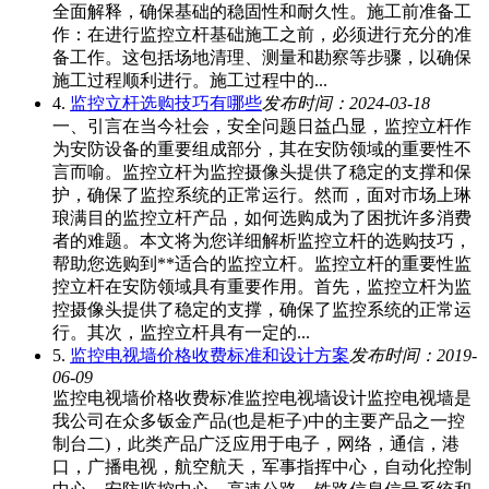
全面解释，确保基础的稳固性和耐久性。施工前准备工
作：在进行监控立杆基础施工之前，必须进行充分的准
备工作。这包括场地清理、测量和勘察等步骤，以确保
施工过程顺利进行。施工过程中的...
4.
监控立杆选购技巧有哪些
发布时间：2024-03-18
一、引言在当今社会，安全问题日益凸显，监控立杆作
为安防设备的重要组成部分，其在安防领域的重要性不
言而喻。监控立杆为监控摄像头提供了稳定的支撑和保
护，确保了监控系统的正常运行。然而，面对市场上琳
琅满目的监控立杆产品，如何选购成为了困扰许多消费
者的难题。本文将为您详细解析监控立杆的选购技巧，
帮助您选购到**适合的监控立杆。监控立杆的重要性监
控立杆在安防领域具有重要作用。首先，监控立杆为监
控摄像头提供了稳定的支撑，确保了监控系统的正常运
行。其次，监控立杆具有一定的...
5.
监控电视墙价格收费标准和设计方案
发布时间：2019-
06-09
监控电视墙价格收费标准监控电视墙设计监控电视墙是
我公司在众多钣金产品(也是柜子)中的主要产品之一控
制台二)，此类产品广泛应用于电子，网络，通信，港
口，广播电视，航空航天，军事指挥中心，自动化控制