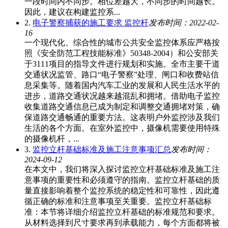
一段时间内不同步。相位差越大，不同步的时间越长。
因此，建议在构建监控系...
2.
电子警察捕获的施工要求 监控杆
发布时间：2022-02-
16
一个现代化、综合性的城市公共安全监控体系应严格按
照《安全防范工程技能标准》50348-2004）和公安部关
于3111项目的指导文件进行规划和实施。全市主要干道
交通状况监管、路口“电子警察”处理、闸口和收费站信
息采集等。随着国内汽车工业的发展和人民生活水平的
进步，道路交通状况越来越混乱和拥堵。借助电子监控
收集道路交通信息已成为制定和调整交通拥堵对策，确
保道路交通畅通的重要方法。这表明户外监控涉及我们
生活的各个方面。在室外监控中，摄像机需要使用特殊
的摄像机杆，...
3.
监控立杆基础标准及施工注意事项汇总
发布时间：
2024-09-12
在本文中，我们将深入探讨监控立杆基础标准及施工注
意事项的重要性和必须遵守的指南。监控立杆基础的质
量直接影响着整个监控系统的稳定性和可靠性，因此遵
循正确的标准和注意事项至关重要。监控立杆基础标
准：本节将详细介绍监控立杆基础的标准规范和要求。
从材料选择到尺寸要求再到承载能力，每个方面都将被