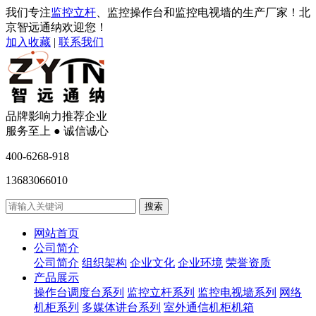
我们专注
监控立杆
、监控操作台和监控电视墙的生产厂家！北
京智远通纳欢迎您！
加入收藏
|
联系我们
品牌影响力推荐企业
服务至上 ● 诚信诚心
400-6268-918
13683066010
网站首页
公司简介
公司简介
组织架构
企业文化
企业环境
荣誉资质
产品展示
操作台调度台系列
监控立杆系列
监控电视墙系列
网络
机柜系列
多媒体讲台系列
室外通信机柜机箱