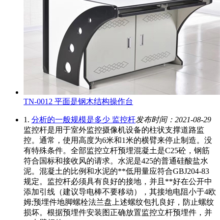
TN-0012 平面是钢木结构操作台
1.
分析的一般规模是多少 监控杆
发布时间：2021-08-29
监控杆是用于室外监控摄像机设备的柱状支撑道路监
控。通常，使用高度为6米和1米的横臂来停止制造。没
有特殊条件。全部监控立杆预埋混凝土是C25砼，钢筋
符合国标和接收风的请求。水泥是425的普通硅酸盐水
泥。混凝土的比例和水泥的**低用量应符合GBJ204-83
规定。监控杆必须具有良好的接地，并且**好在公开中
添加引线（建议导电棒不要移动），其接地电阻小于4欧
姆;预埋件地脚螺栓法兰盘上述螺纹包扎良好，防止螺纹
损坏。根据预埋件安装图正确放置监控立杆预埋件，并