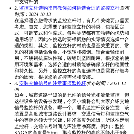
**支臂杆的...
2.
监控立杆选购指南教你如何挑选合适的监控立杆
发布
时间：2024-10-13
在选择适合您需求的监控立杆时，有几个关键要点需要
考虑。首先，您需要了解监控立杆的种类，包括固定
式、可调节式和伸缩式。每种类型都有其独特的优势和
适用场景，因此在挑选时要根据您的实际情况选择**合
适的类型。其次，监控立杆的材质也是至关重要的。常
见的材质包括铝合金、不锈钢和碳钢。铝合金轻便耐
用，不锈钢抗腐蚀性强，碳钢则坚固耐用。根据您的使
用环境和需求，选择合适的材质能够确保立杆的稳固性
和持久性。另外，监控立杆的高度选择也是需要仔细考
虑的因素。根据您的监控需求和安装...
3.
安装交通信号的注意事项监控杆
发布时间：2021-12-
09
如今，城市道路**短的是允许的信号光和流量监控，但
这些设备的设备被发现，今天小编将会到大家介绍交通
信号监控杆的设备。哪一个。通讯监控杆设备注意：该
装置是高度城市道路设计要求，交通信号灯和监控空气
中的等距必须大于米饭，即净高度为米饭，所以在定制
监控杆，交通信号时间点应注意净高度。例如：监控
SAGA的高度是50cm，那么监控杆的高度不能小于6米，