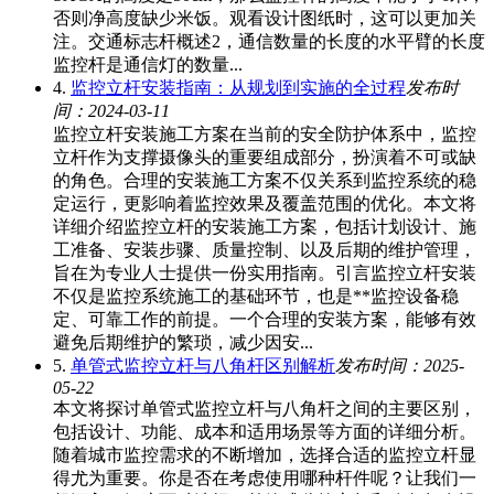
否则净高度缺少米饭。观看设计图纸时，这可以更加关
注。交通标志杆概述2，通信数量的长度的水平臂的长度
监控杆是通信灯的数量...
4.
监控立杆安装指南：从规划到实施的全过程
发布时
间：2024-03-11
监控立杆安装施工方案在当前的安全防护体系中，监控
立杆作为支撑摄像头的重要组成部分，扮演着不可或缺
的角色。合理的安装施工方案不仅关系到监控系统的稳
定运行，更影响着监控效果及覆盖范围的优化。本文将
详细介绍监控立杆的安装施工方案，包括计划设计、施
工准备、安装步骤、质量控制、以及后期的维护管理，
旨在为专业人士提供一份实用指南。引言监控立杆安装
不仅是监控系统施工的基础环节，也是**监控设备稳
定、可靠工作的前提。一个合理的安装方案，能够有效
避免后期维护的繁琐，减少因安...
5.
单管式监控立杆与八角杆区别解析
发布时间：2025-
05-22
本文将探讨单管式监控立杆与八角杆之间的主要区别，
包括设计、功能、成本和适用场景等方面的详细分析。
随着城市监控需求的不断增加，选择合适的监控立杆显
得尤为重要。你是否在考虑使用哪种杆件呢？让我们一