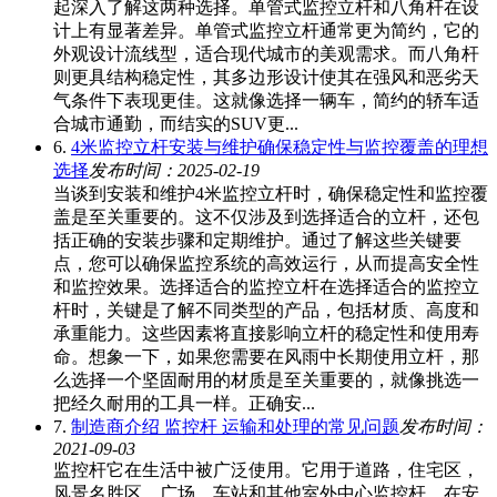
起深入了解这两种选择。单管式监控立杆和八角杆在设
计上有显著差异。单管式监控立杆通常更为简约，它的
外观设计流线型，适合现代城市的美观需求。而八角杆
则更具结构稳定性，其多边形设计使其在强风和恶劣天
气条件下表现更佳。这就像选择一辆车，简约的轿车适
合城市通勤，而结实的SUV更...
6.
4米监控立杆安装与维护确保稳定性与监控覆盖的理想
选择
发布时间：2025-02-19
当谈到安装和维护4米监控立杆时，确保稳定性和监控覆
盖是至关重要的。这不仅涉及到选择适合的立杆，还包
括正确的安装步骤和定期维护。通过了解这些关键要
点，您可以确保监控系统的高效运行，从而提高安全性
和监控效果。选择适合的监控立杆在选择适合的监控立
杆时，关键是了解不同类型的产品，包括材质、高度和
承重能力。这些因素将直接影响立杆的稳定性和使用寿
命。想象一下，如果您需要在风雨中长期使用立杆，那
么选择一个坚固耐用的材质是至关重要的，就像挑选一
把经久耐用的工具一样。正确安...
7.
制造商介绍 监控杆 运输和处理的常见问题
发布时间：
2021-09-03
监控杆它在生活中被广泛使用。它用于道路，住宅区，
风景名胜区，广场，车站和其他室外中心监控杆。在安