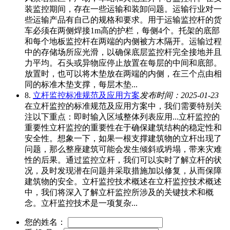
装监控期间，存在一些运输和装卸问题。运输行业对一
些运输产品有自己的规格和要求。用于运输监控杆的货
车必须在两侧焊接1m高的护栏，每侧4个。托架的底部
和每个地板监控杆在两端的内侧被方木隔开。运输过程
中的存储场所应光滑，以确保底层监控杆完全接地并且
力平均。石头或异物应停止放置在每层的中间和底部。
放置时，也可以将木垫放在两端的内侧，在三个点由相
同的标准木垫支撑，每层木垫...
8.
立杆监控标准规范及应用方案
发布时间：2025-01-23
在立杆监控的标准规范及应用方案中，我们需要特别关
注以下重点：即时输入区域整体列表应用...立杆监控的
重要性立杆监控的重要性在于确保建筑结构的稳定性和
安全性。想象一下，如果一根支撑建筑物的立杆出现了
问题，那么整座建筑可能会发生倾斜或坍塌，带来灾难
性的后果。通过监控立杆，我们可以实时了解立杆的状
况，及时发现潜在问题并采取措施加以修复，从而保障
建筑物的安全。立杆监控技术概述在立杆监控技术概述
中，我们将深入了解立杆监控所涉及的关键技术和概
念。立杆监控技术是一项复杂...
您的姓名：