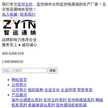
我们专注
监控立杆
、监控操作台和监控电视墙的生产厂家！北
京智远通纳欢迎您！
加入收藏
|
联系我们
品牌影响力推荐企业
服务至上 ● 诚信诚心
400-6268-918
13683066010
网站首页
公司简介
公司简介
组织架构
企业文化
企业环境
荣誉资质
产品展示
操作台调度台系列
监控立杆系列
监控电视墙系列
网络
机柜系列
多媒体讲台系列
室外通信机柜机箱