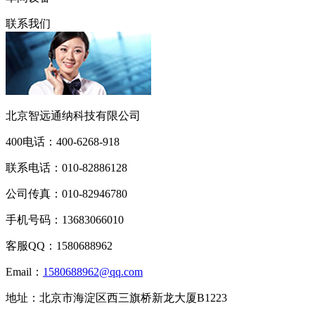
联系我们
北京智远通纳科技有限公司
400电话：
400-6268-918
联系电话：
010-82886128
公司传真：
010-82946780
手机号码：
13683066010
客服QQ：
1580688962
Email：
1580688962@qq.com
地址：
北京市海淀区西三旗桥新龙大厦B1223