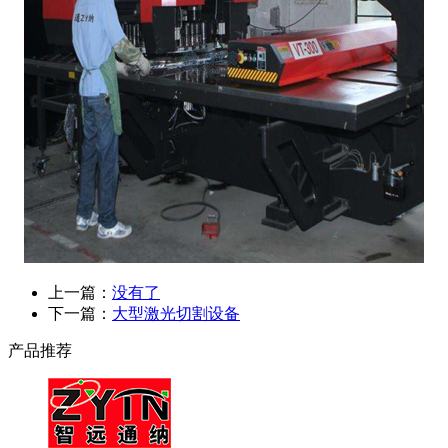
上一篇：
没有了
下一篇：
大型激光切割设备
产品推荐