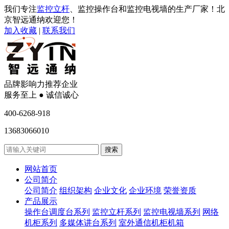
我们专注
监控立杆
、监控操作台和监控电视墙的生产厂家！北
京智远通纳欢迎您！
加入收藏
|
联系我们
品牌影响力推荐企业
服务至上 ● 诚信诚心
400-6268-918
13683066010
网站首页
公司简介
公司简介
组织架构
企业文化
企业环境
荣誉资质
产品展示
操作台调度台系列
监控立杆系列
监控电视墙系列
网络
机柜系列
多媒体讲台系列
室外通信机柜机箱