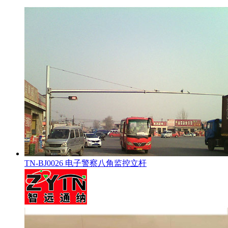
TN-BJ0026 电子警察八角监控立杆