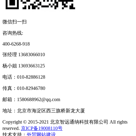
微信扫一扫
咨询热线:
400-6268-918
张经理 13683066010
杨小姐 13693663125
电话：010-82886128
传真：010-82946780
邮箱：1580688962@qq.com
地址：北京市海淀区西三旗桥新龙大厦
Copyright © 2015-2021 北京智远通纳科技有限公司 All rights
reserved.
京ICP备19008110号
技术支持：
外贸网站建设