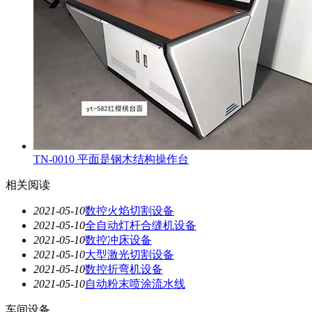
TN-0010 平面是钢木结构操作台
相关阅读
2021-05-10
数控火焰切割设备
2021-05-10
全自动灯杆合缝机设备
2021-05-10
数控冲床设备
2021-05-10
大型激光切割设备
2021-05-10
数控折弯机设备
2021-05-10
自动粉末喷涂流水线
车间设备