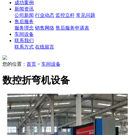
成功案例
新闻资讯
公司新闻
行业动态
监控立杆
常见问题
售后服务
服务理念
销售网络
售后服务申请表
车间设备
联系我们
联系方式
在线留言
您的位置：
首页
>
车间设备
数控折弯机设备