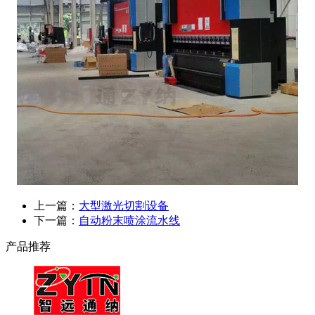
上一篇：
大型激光切割设备
下一篇：
自动粉末喷涂流水线
产品推荐