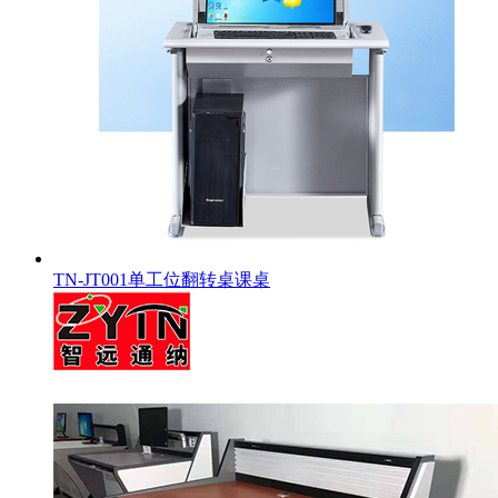
TN-JT001单工位翻转桌课桌