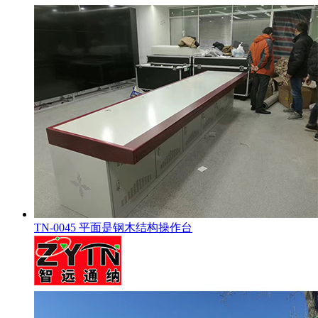
TN-0045 平面是钢木结构操作台