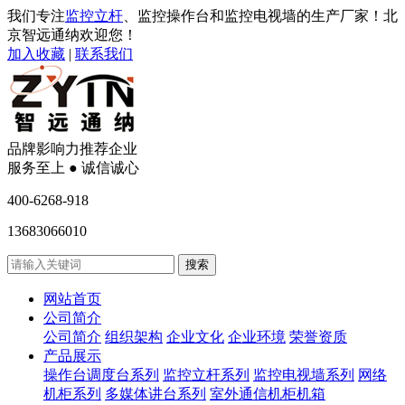
我们专注
监控立杆
、监控操作台和监控电视墙的生产厂家！北
京智远通纳欢迎您！
加入收藏
|
联系我们
品牌影响力推荐企业
服务至上 ● 诚信诚心
400-6268-918
13683066010
网站首页
公司简介
公司简介
组织架构
企业文化
企业环境
荣誉资质
产品展示
操作台调度台系列
监控立杆系列
监控电视墙系列
网络
机柜系列
多媒体讲台系列
室外通信机柜机箱