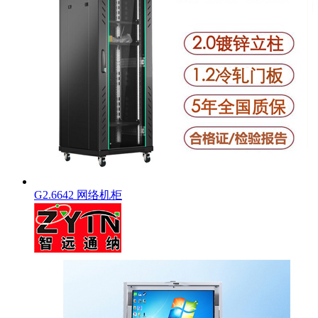
G2.6642 网络机柜