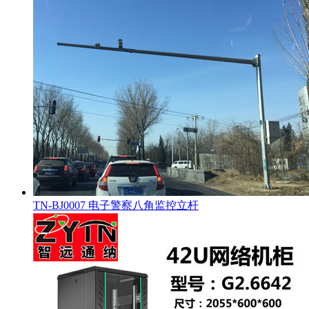
TN-BJ0007 电子警察八角监控立杆