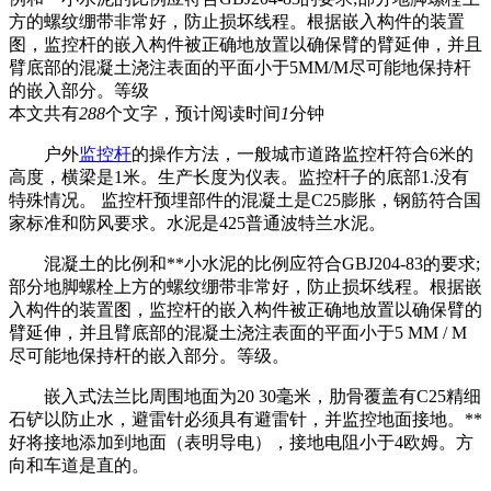
方的螺纹绷带非常好，防止损坏线程。根据嵌入构件的装置
图，监控杆的嵌入构件被正确地放置以确保臂的臂延伸，并且
臂底部的混凝土浇注表面的平面小于5MM/M尽可能地保持杆
的嵌入部分。等级
本文共有
288
个文字，预计阅读时间
1
分钟
户外
监控杆
的操作方法，一般城市道路监控杆符合6米的
高度，横梁是1米。生产长度为仪表。监控杆子的底部1.没有
特殊情况。 监控杆预埋部件的混凝土是C25膨胀，钢筋符合国
家标准和防风要求。水泥是425普通波特兰水泥。
混凝土的比例和**小水泥的比例应符合GBJ204-83的要求;
部分地脚螺栓上方的螺纹绷带非常好，防止损坏线程。根据嵌
入构件的装置图，监控杆的嵌入构件被正确地放置以确保臂的
臂延伸，并且臂底部的混凝土浇注表面的平面小于5 MM / M
尽可能地保持杆的嵌入部分。等级。
嵌入式法兰比周围地面为20 30毫米，肋骨覆盖有C25精细
石铲以防止水，避雷针必须具有避雷针，并监控地面接地。**
好将接地添加到地面（表明导电），接地电阻小于4欧姆。方
向和车道是直的。