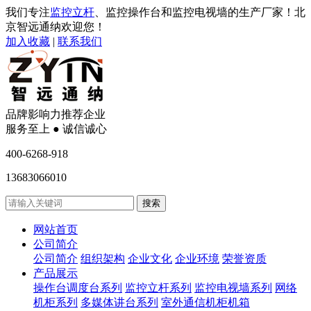
我们专注
监控立杆
、监控操作台和监控电视墙的生产厂家！北
京智远通纳欢迎您！
加入收藏
|
联系我们
品牌影响力推荐企业
服务至上 ● 诚信诚心
400-6268-918
13683066010
网站首页
公司简介
公司简介
组织架构
企业文化
企业环境
荣誉资质
产品展示
操作台调度台系列
监控立杆系列
监控电视墙系列
网络
机柜系列
多媒体讲台系列
室外通信机柜机箱