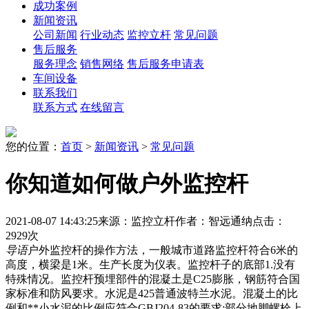
成功案例
新闻资讯
公司新闻
行业动态
监控立杆
常见问题
售后服务
服务理念
销售网络
售后服务申请表
车间设备
联系我们
联系方式
在线留言
您的位置：
首页
>
新闻资讯
>
常见问题
你知道如何做户外监控杆
2021-08-07 14:43:25
来源：监控立杆
作者：智远通纳
点击：
2929次
导语
户外监控杆的操作方法，一般城市道路监控杆符合6米的
高度，横梁是1米。生产长度为仪表。监控杆子的底部1.没有
特殊情况。监控杆预埋部件的混凝土是C25膨胀，钢筋符合国
家标准和防风要求。水泥是425普通波特兰水泥。混凝土的比
例和**小水泥的比例应符合GBJ204-83的要求;部分地脚螺栓上