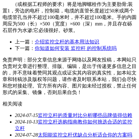
（或根据工程师的要求）将是地脚螺栓作为主要肋骨;装
置1，旁边的电杆，控制箱，电缆的直管长度超过50米或两个
电缆管孔当井不超过100毫米时，井不超过100毫米。手的内圆
周应为500（长）×500（宽度）×600（深）mm，并且存在砾
石层作为水渗;它必须很好。砂浆。
上一篇：
介绍监控立杆的基本用法知识
下一篇：
你知道如何安装 监控杆 的控制系统吗
免责声明：部分文章信息来源于网络以及网友投稿，本网站只
负责对文章进行整理、排版、编辑，是出于传递更多信息之目
的，并不意味着赞同其观点或证实其内容的真实性，如本站文
章和转稿涉及版权等问题，请作者及时联系本站，我们会尽快
和您对接处理。官方所有内容、图片如未经过授权，禁止任何
形式的采集、镜像，否则后果自负！
相关阅读
2024-07-15
监控立杆的质量对比分析哪些品牌值得信赖
2024-10-13
监控立杆选购指南教你如何挑选合适的监控
立杆
2024-07-28
太阳能监控立杆优缺点分析适合你的方案吗