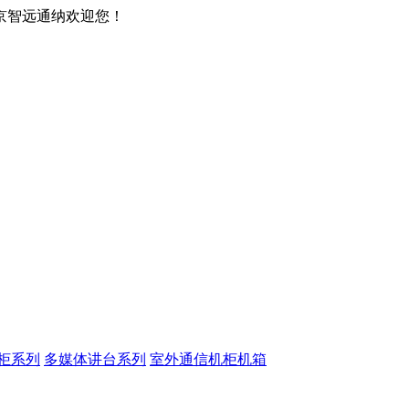
京智远通纳欢迎您！
柜系列
多媒体讲台系列
室外通信机柜机箱