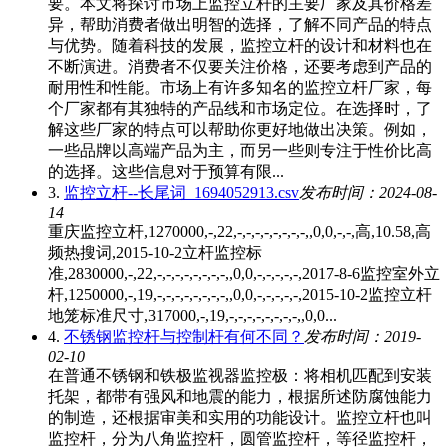
要。本文将探讨市场上监控立杆的主要厂家及其价格差
异，帮助消费者做出明智的选择，了解不同产品的特点
与优势。随着科技的发展，监控立杆的设计和材料也在
不断演进。消费者不仅要关注价格，还要考虑到产品的
耐用性和性能。市场上有许多知名的监控立杆厂家，每
个厂家都有其独特的产品线和市场定位。在选择时，了
解这些厂家的特点可以帮助你更好地做出决策。例如，
一些品牌以高端产品为主，而另一些则专注于性价比高
的选择。这些信息对于预算有限...
3.
监控立杆--长尾词_1694052913.csv
发布时间：2024-08-
14
重庆监控立杆,1270000,-,22,-,-,-,-,-,-,-,-,,0,0,-,-,高,10.58,高
频热搜词,2015-10-2立杆监控标
准,2830000,-,22,-,-,-,-,-,-,-,-,,0,0,-,-,-,-,-,2017-8-6监控室外立
杆,1250000,-,19,-,-,-,-,-,-,-,-,,0,0,-,-,-,-,-,2015-10-2监控立杆
地笼标准尺寸,317000,-,19,-,-,-,-,-,-,-,-,,0,0...
4.
不锈钢监控杆与控制杆有何不同？
发布时间：2019-
02-10
在普通不锈钢和铁极监视器监控极：将相机匹配到安装
托架，都带有强风和地震的能力，根据所述防腐蚀能力
的制造，还根据审美和实用的功能设计。监控立杆也叫
监控杆，分为八角监控杆，圆管监控杆，等径监控杆，