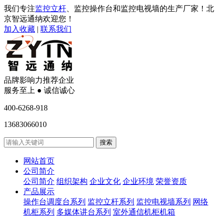
我们专注
监控立杆
、监控操作台和监控电视墙的生产厂家！北
京智远通纳欢迎您！
加入收藏
|
联系我们
品牌影响力推荐企业
服务至上 ● 诚信诚心
400-6268-918
13683066010
网站首页
公司简介
公司简介
组织架构
企业文化
企业环境
荣誉资质
产品展示
操作台调度台系列
监控立杆系列
监控电视墙系列
网络
机柜系列
多媒体讲台系列
室外通信机柜机箱