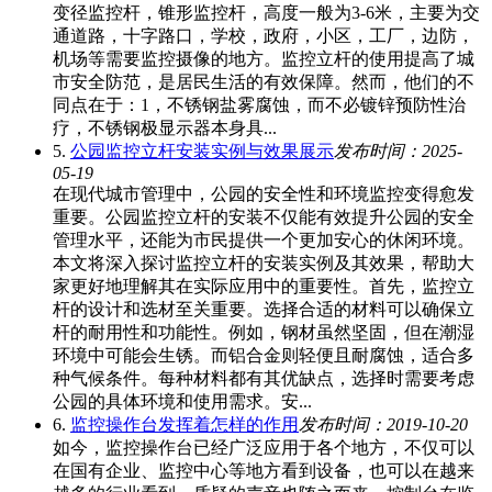
变径监控杆，锥形监控杆，高度一般为3-6米，主要为交
通道路，十字路口，学校，政府，小区，工厂，边防，
机场等需要监控摄像的地方。监控立杆的使用提高了城
市安全防范，是居民生活的有效保障。然而，他们的不
同点在于：1，不锈钢盐雾腐蚀，而不必镀锌预防性治
疗，不锈钢极显示器本身具...
5.
公园监控立杆安装实例与效果展示
发布时间：2025-
05-19
在现代城市管理中，公园的安全性和环境监控变得愈发
重要。公园监控立杆的安装不仅能有效提升公园的安全
管理水平，还能为市民提供一个更加安心的休闲环境。
本文将深入探讨监控立杆的安装实例及其效果，帮助大
家更好地理解其在实际应用中的重要性。首先，监控立
杆的设计和选材至关重要。选择合适的材料可以确保立
杆的耐用性和功能性。例如，钢材虽然坚固，但在潮湿
环境中可能会生锈。而铝合金则轻便且耐腐蚀，适合多
种气候条件。每种材料都有其优缺点，选择时需要考虑
公园的具体环境和使用需求。安...
6.
监控操作台发挥着怎样的作用
发布时间：2019-10-20
如今，监控操作台已经广泛应用于各个地方，不仅可以
在国有企业、监控中心等地方看到设备，也可以在越来