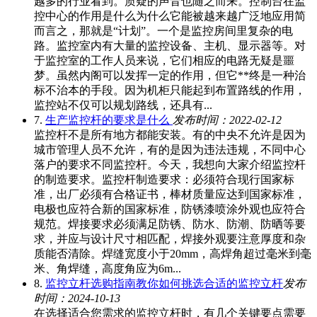
越多的行业看到。质疑的声音也随之而来。控制台在监
控中心的作用是什么为什么它能被越来越广泛地应用简
而言之，那就是“计划”。一个是监控房间里复杂的电
路。监控室内有大量的监控设备、主机、显示器等。对
于监控室的工作人员来说，它们相应的电路无疑是噩
梦。虽然内阁可以发挥一定的作用，但它**终是一种治
标不治本的手段。因为机柜只能起到布置路线的作用，
监控站不仅可以规划路线，还具有...
7.
生产监控杆的要求是什么
发布时间：2022-02-12
监控杆不是所有地方都能安装。有的中央不允许是因为
城市管理人员不允许，有的是因为违法违规，不同中心
落户的要求不同监控杆。今天，我想向大家介绍监控杆
的制造要求。监控杆制造要求：必须符合现行国家标
准，出厂必须有合格证书，棒材质量应达到国家标准，
电极也应符合新的国家标准，防锈漆喷涂外观也应符合
规范。焊接要求必须满足防锈、防水、防潮、防晒等要
求，并应与设计尺寸相匹配，焊接外观要注意厚度和杂
质能否清除。焊缝宽度小于20mm，高焊角超过毫米到毫
米、角焊缝，高度角应为6m...
8.
监控立杆选购指南教你如何挑选合适的监控立杆
发布
时间：2024-10-13
在选择适合您需求的监控立杆时，有几个关键要点需要